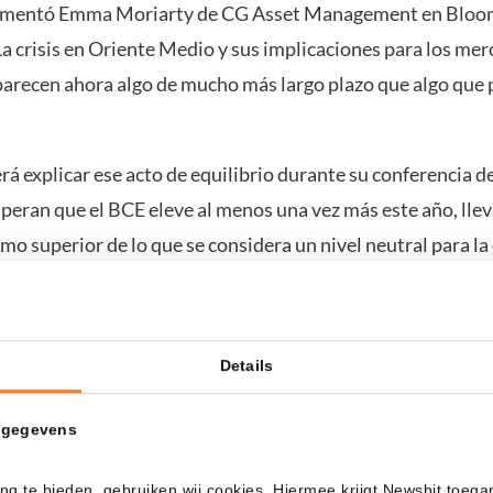
 comentó Emma Moriarty de CG Asset Management en Blo
La crisis en Oriente Medio y sus implicaciones para los me
parecen ahora algo de mucho más largo plazo que algo que
á explicar ese acto de equilibrio durante su conferencia d
peran que el BCE eleve al menos una vez más este año, lle
emo superior de lo que se considera un nivel neutral para l
rda sus cartas
Details
mento de tasas de hoy fue ampliamente preparado, sigue 
o continuará la política después. Incluso los miembros más
 gegevens
cen respaldar esta medida. El banquero central lituano Ge
o de los pocos que se pronunció sobre el futuro. Según él
ng te bieden, gebruiken wij cookies. Hiermee krijgt Newsbit toega