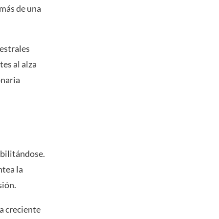
 más de una
estrales
es al alza
onaria
bilitándose.
ntea la
sión.
a creciente