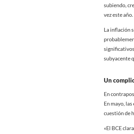
subiendo, cre
vez este año.
La inflación 
probablement
significativo
subyacente qu
Un complic
En contrapos
En mayo, las 
cuestión de h
«El BCE clara