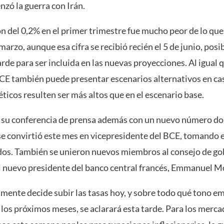
zó la guerra con Irán.
n del 0,2% en el primer trimestre fue mucho peor de lo que
arzo, aunque esa cifra se recibió recién el 5 de junio, pos
de para ser incluida en las nuevas proyecciones. Al igual q
BCE también puede presentar escenarios alternativos en ca
ticos resulten ser más altos que en el escenario base.
 su conferencia de prensa además con un nuevo número dos
se convirtió este mes en vicepresidente del BCE, tomando e
dos. También se unieron nuevos miembros al consejo de go
l nuevo presidente del banco central francés, Emmanuel M
lmente decide subir las tasas hoy, y sobre todo qué tono e
los próximos meses, se aclarará esta tarde. Para los merca