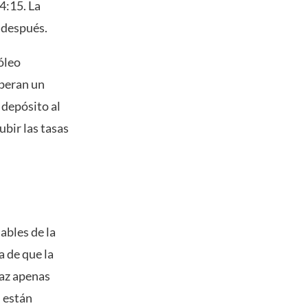
14:15. La
 después.
óleo
peran un
 depósito al
ubir las tasas
ables de la
a de que la
paz apenas
n están