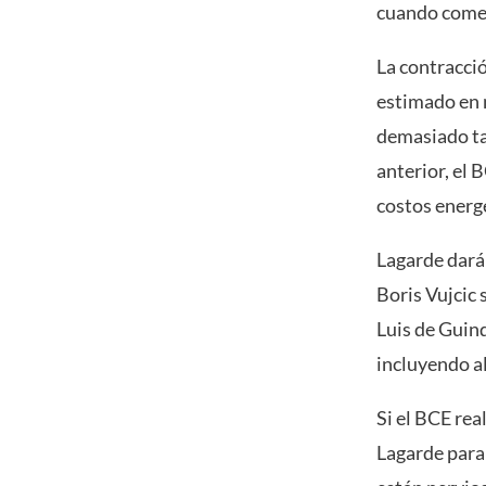
cuando comen
La contracció
estimado en m
demasiado tar
anterior, el 
costos energé
Lagarde dará
Boris Vujcic 
Luis de Guin
incluyendo a
Si el BCE rea
Lagarde para 