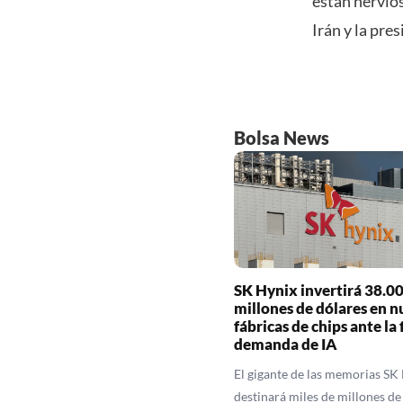
están nervios
Irán y la pre
Bolsa News
SK Hynix invertirá 38.0
millones de dólares en n
fábricas de chips ante la 
demanda de IA
El gigante de las memorias SK
destinará miles de millones de