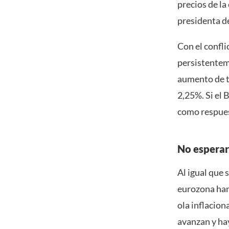
precios de la
presidenta d
Con el confli
persistentem
aumento de ta
2,25%. Si el 
como respues
No espera
Al igual que 
eurozona han 
ola inflacion
avanzan y hay