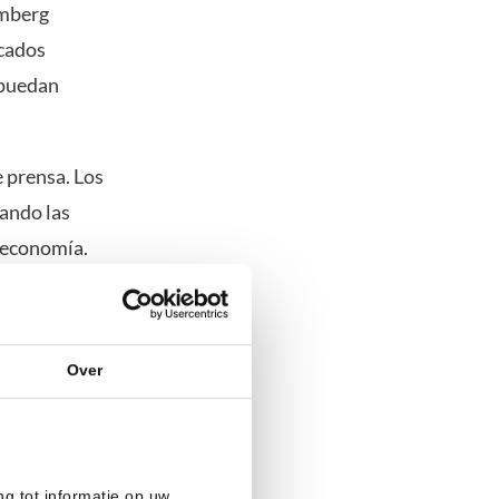
omberg
rcados
 puedan
e prensa. Los
vando las
a economía.
Over
siendo
 cautelosos
diminas
, un nuevo
ng tot informatie op uw