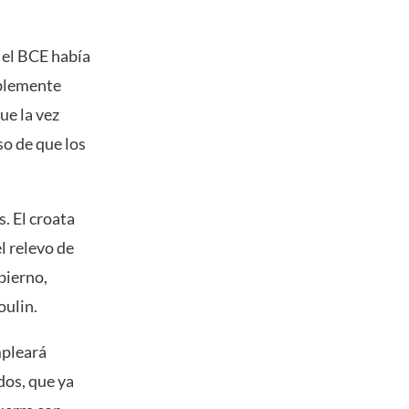
 el BCE había
iblemente
ue la vez
so de que los
. El croata
l relevo de
bierno,
oulin.
mpleará
dos, que ya