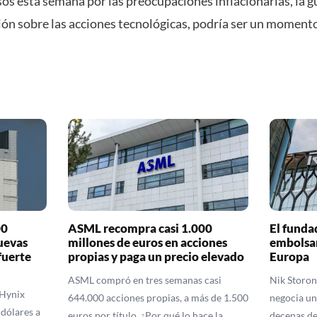
os esta semana por las preocupaciones inflacionarias, la g
sión sobre las acciones tecnológicas, podría ser un momento
00
ASML recompra casi 1.000
El funda
uevas
millones de euros en acciones
embolsar
fuerte
propias y paga un precio elevado
Europa
ASML compró en tres semanas casi
Nik Storon
 Hynix
644.000 acciones propias, a más de 1.500
negocia un
 dólares a
euros por título. ¿Por qué lo hace la
decenas de