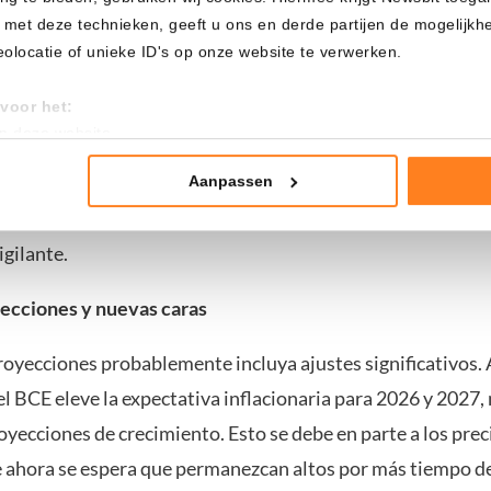
sas a finales de este año es «más probable que no».
 met deze technieken, geeft u ons en derde partijen de mogelijk
locatie of unieke ID's op onze website te verwerken.
e espera que la presidenta del BCE, Christine Lagarde, ofr
voor het:
re los próximos pasos. Probablemente volverá a enfatizar q
an deze website
uturas dependerán de los datos económicos y los desarroll
tistieken
s. Al mismo tiempo, querrá evitar que se cree la impresión 
nte advertenties
Aanpassen
a la inflación ya está ganada. Por ello, es probable que ado
mming te geven om deze technieken te gebruiken voor bovenstaa
igilante.
nder het maken van bezwaar tegen bedrijven die persoonsgegeve
 uw privacy-instellingen te allen tijde inzien en bijwerken door op 
ecciones y nuevas caras
r informatie: zie ons
privacy
- en
cookiestatement
.
royecciones probablemente incluya ajustes significativos. 
l BCE eleve la expectativa inflacionaria para 2026 y 2027,
oyecciones de crecimiento. Esto se debe en parte a los prec
e ahora se espera que permanezcan altos por más tiempo de