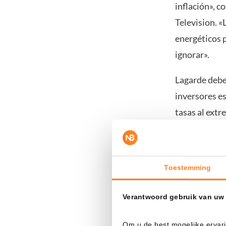
inflación»,
Television. «
energéticos 
ignorar».
Lagarde deber
inversores es
tasas al extr
El BCE gua
Toestemming
Aunque el au
incierto cóm
Verantwoord gebruik van uw
del BCE pare
Šimkus fue un
Om u de best mogelijke ervari