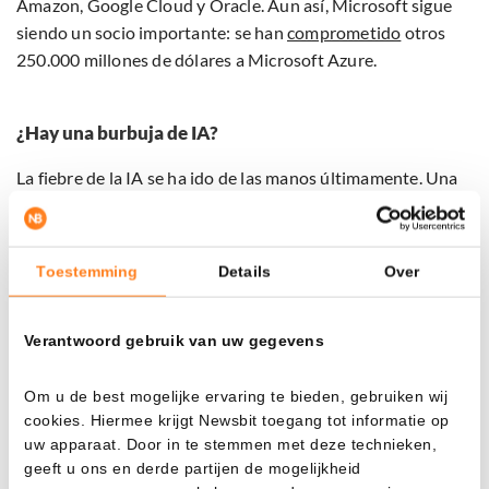
Amazon, Google Cloud y Oracle. Aun así, Microsoft sigue
siendo un socio importante: se han
comprometido
otros
250.000 millones de dólares a Microsoft Azure.
¿Hay una burbuja de IA?
La fiebre de la IA se ha ido de las manos últimamente. Una
nueva colaboración en inteligencia artificial en Amazon ya
ha provocado una fuerte subida en bolsa. Pero Nvidia, que
suministra los chips esenciales para la revolución de la IA,
Toestemming
Details
Over
tampoco se detiene y ya ha
alcanzado
una capitalización
total de 5 billones de dólares.
Verantwoord gebruik van uw gegevens
La economista del FMI Gita Gopinath advierte de que los
mercados bursátiles mundiales están seriamente
Om u de best mogelijke ervaring te bieden, gebruiken wij
cookies. Hiermee krijgt Newsbit toegang tot informatie op
sobrevalorados
por la euforia de la IA. Pronostica un
uw apparaat. Door in te stemmen met deze technieken,
posible desplome de 35 billones de dólares, que podría
geeft u ons en derde partijen de mogelijkheid
golpear con fuerza a los inversores estadounidenses y