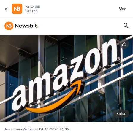
Newsbit
Ver
Ver app
Bolsa
Jeroen van Welsenes
04-11-2025
21:09