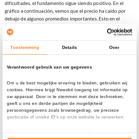
dificultades, el fundamento sigue siendo positivo. En el
gráfico a continuación, vemos que el precio ha caído por
debajo de algunos promedios importantes. Esto en el
pasado ha sido el inicio de un mercado bajista.
Toestemming
Details
Over
Verantwoord gebruik van uw gegevens
Om u de best mogelijke ervaring te bieden, gebruiken wij
cookies. Hiermee krijgt Newsbit toegang tot informatie op
uw apparaat. Door in te stemmen met deze technieken,
geeft u ons en derde partijen de mogelijkheid
persoonsgegevens zoals browsegedrag, uw precieze
geolocatie of unieke ID's op onze website te verwerken.
Sin embargo, es importante mencionar que la situación
We gebruiken deze cookies voor het:
Goed laten functioneren van deze website
macroeconómica en 2022 era diferente. En ese entonces, el