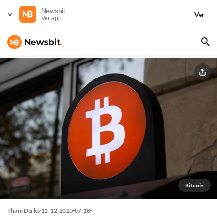
Newsbit
Ver
Ver app
Bitcoin
Thom Derks
12-12-2025
07:18