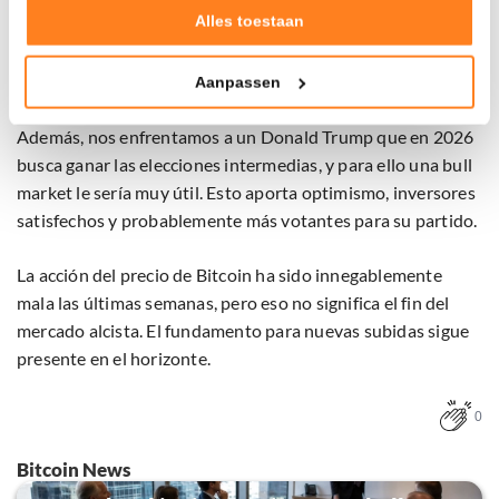
Verzamelen van gebruiksstatistieken
Alles toestaan
banco central estadounidense comenzó a endurecer su
Tonen en meten van relevante advertenties
política para combatir la inflación, mientras que ahora
vemos lo contrario.
Aanpassen
Klik hieronder om ons toestemming te geven om deze
technieken te gebruiken voor bovenstaande doelen of
Además, nos enfrentamos a un Donald Trump que en 2026
maak gedetailleerde keuzes, waaronder het maken van
busca ganar las elecciones intermedias, y para ello una bull
bezwaar tegen bedrijven die persoonsgegevens verwerken
op basis van gerechtvaardigd belang. U kunt uw privacy-
market le sería muy útil. Esto aporta optimismo, inversores
instellingen te allen tijde inzien en bijwerken door op de
satisfechos y probablemente más votantes para su partido.
tekst 'cookies' te klikken onderaan de pagina. Voor meer
informatie: zie ons
privacy
- en
cookiestatement
.
La acción del precio de Bitcoin ha sido innegablemente
mala las últimas semanas, pero eso no significa el fin del
mercado alcista. El fundamento para nuevas subidas sigue
presente en el horizonte.
0
Bitcoin News