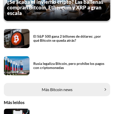
¿Se acaba el invierno cripto? Las ballenas
compran Bitcoin, Ethereum y XRP a gran
escala
El S&P 500 gana 2 billones de dólares: ¿por
qué Bitcoin se queda atrás?
Rusia legaliza Bitcoin, pero prohíbe los pagos
con criptomonedas
Más Bitcoin news
Más leídos