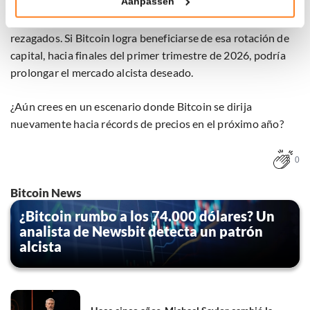
Aanpassen
Bitcoin podría ser un destino atractivo, ya que se considera
Klik hieronder om ons toestemming te geven om deze
una versión digital del oro y sus rendimientos aún están
technieken te gebruiken voor bovenstaande doelen of
rezagados. Si Bitcoin logra beneficiarse de esa rotación de
maak gedetailleerde keuzes, waaronder het maken van
bezwaar tegen bedrijven die persoonsgegevens verwerken
capital, hacia finales del primer trimestre de 2026, podría
op basis van gerechtvaardigd belang. U kunt uw privacy-
prolongar el mercado alcista deseado.
instellingen te allen tijde inzien en bijwerken door op de
tekst 'cookies' te klikken onderaan de pagina. Voor meer
¿Aún crees en un escenario donde Bitcoin se dirija
informatie: zie ons
privacy
- en
cookiestatement
.
nuevamente hacia récords de precios en el próximo año?
0
Bitcoin News
¿Bitcoin rumbo a los 74.000 dólares? Un
analista de Newsbit detecta un patrón
alcista