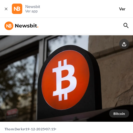
Newsbit
Ver
Ver app
Bitcoin
Thom Derks
19-12-2025
07:15