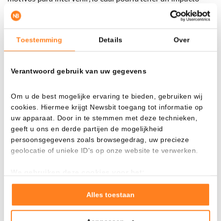
positivo en Bitcoin.
Toestemming
Details
Over
La huida del dólar estadounidense continúa
Otra señal positiva para
Bitcoin
es la fortaleza en el
Verantwoord gebruik van uw gegevens
mercado de metales preciosos. El oro, la plata y otros
metales preciosos continúan mostrando un rendimiento
Om u de best mogelijke ervaring te bieden, gebruiken wij
sólido. Mientras que la plata ya ha alcanzado nuevos
cookies. Hiermee krijgt Newsbit toegang tot informatie op
máximos históricos, el oro también parece estar en camino
uw apparaat. Door in te stemmen met deze technieken,
a nuevos récords en dólares estadounidenses.
geeft u ons en derde partijen de mogelijkheid
persoonsgegevens zoals browsegedrag, uw precieze
Naturalmente, llegará un momento en que las ganancias en
geolocatie of unieke ID's op onze website te verwerken.
metales preciosos alcancen niveles en los que los
We gebruiken deze cookies voor het:
inversores deseen retirar el riesgo de la mesa. En esos
Goed laten functioneren van deze website
momentos, venderán y ese capital deberá encontrar
Verzamelen van gebruiksstatistieken
Alles toestaan
(temporalmente) otro destino.
Tonen en meten van relevante advertenties