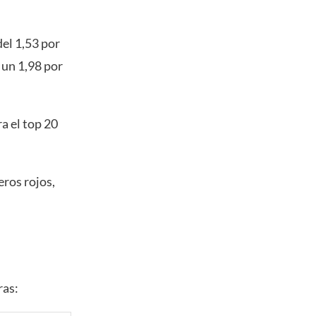
el 1,53 por
 un 1,98 por
a el top 20
ros rojos,
ras: