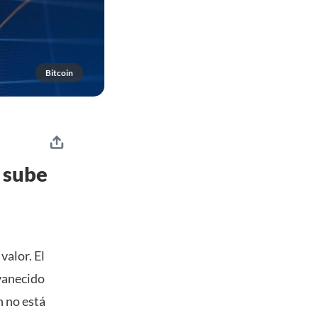
Bitcoin
n sube
valor. El
vanecido
n no está