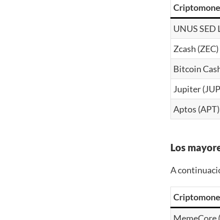
Criptomon
UNUS SED L
Zcash (ZEC)
Bitcoin Cas
Jupiter (JUP
Aptos (APT)
Los mayor
A continuaci
Criptomon
MemeCore 