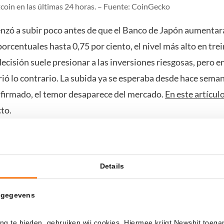
itcoin en las últimas 24 horas. – Fuente: CoinGecko
nzó a subir poco antes de que el Banco de Japón aumentara
orcentuales hasta 0,75 por ciento, el nivel más alto en trei
decisión suele presionar a las inversiones riesgosas, pero e
ió lo contrario. La subida ya se esperaba desde hace seman
nfirmado, el temor desaparece del mercado.
En este artícul
to.
ue Bitcoin se mantuviera estable esta vez. La cuestión es qu
os han sido ligeramente más bajos cada día. El miércoles,
0.300 dólares, ayer 89.500 dólares, y hoy aún no ha supera
Details
 gegevens
ng te bieden, gebruiken wij cookies. Hiermee krijgt Newsbit toega