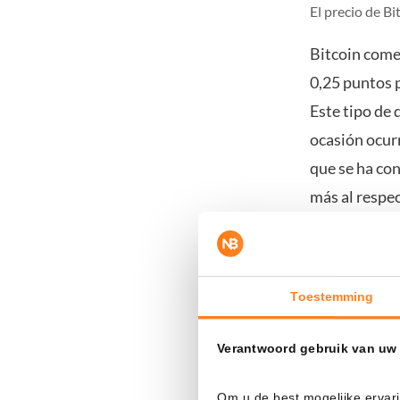
El precio de B
Bitcoin come
0,25 puntos p
Este tipo de 
ocasión ocurr
que se ha co
más al respec
Sería ideal q
máximos diari
alcanzó los 9
Toestemming
dólares.
Verantwoord gebruik van uw
Om u de best mogelijke ervari