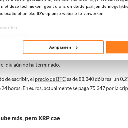
 met deze technieken, geeft u ons en derde partijen de mogelijk
locatie of unieke ID's op onze website te verwerken.
t seem to want price to make a higher high here.
voor het:
.com/yZOzrFFyts
an deze website
tistieken
gooner (@Nebraskangooner)
nte advertenties
Aanpassen
025
mming te geven om deze technieken te gebruiken voor bovenstaa
 el día aún no ha terminado.
nder het maken van bezwaar tegen bedrijven die persoonsgegeve
 uw privacy-instellingen te allen tijde inzien en bijwerken door op 
 de escribir, el
precio de BTC
es de 88.340 dólares, un 0,2
r informatie: zie ons
privacy
- en
cookiestatement
.
 24 horas. En euros, actualmente se paga 75.347 por la c
ube más, pero XRP cae