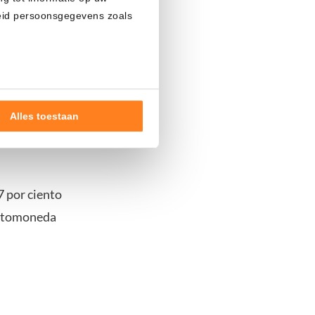
heid persoonsgegevens zoals
Alles toestaan
nde doelen of maak
ns verwerken op basis van
de tekst 'cookies' te klikken
7 por ciento
riptomoneda