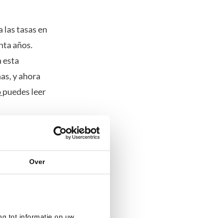
 las tasas en
nta años.
n esta
as, y ahora
o
puedes leer
e los
 Bitcoin
do los 89.300
Over
ng tot informatie op uw