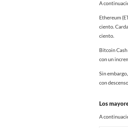
A continuació
Ethereum (ET
ciento. Card
ciento.
Bitcoin Cash
con un incre
Sin embargo,
con descensos
Los mayor
A continuaci