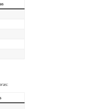
as
oras:
s