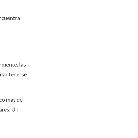
encuentra
rmente, las
e mantenerse
oco más de
ares. Un