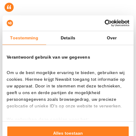
daily RSI has broken below its 3-month
$BTC
uptrend.
Toestemming
Details
Over
All eyes on the daily close now.
pic.twitter.com/MEsHxP5lhV
Verantwoord gebruik van uw gegevens
— Ted (@TedPillows)
Om u de best mogelijke ervaring te bieden, gebruiken wij
May 13, 2026
cookies. Hiermee krijgt Newsbit toegang tot informatie op
Al momento de escribir, el
precio de BTC
es de 79.315
uw apparaat. Door in te stemmen met deze technieken,
dólares, 1,19 por ciento menos que hace 24 horas. En euros,
geeft u ons en derde partijen de mogelijkheid
persoonsgegevens zoals browsegedrag, uw precieze
actualmente se paga 67.725 por la mayor criptomoneda.
geolocatie of unieke ID's op onze website te verwerken.
We gebruiken deze cookies voor het:
Ethereum se mantiene firme, Solana cae fuertemente
Goed laten functioneren van deze website
Verzamelen van gebruiksstatistieken
En el mercado de altcoins vemos resultados variados hoy.
Alles toestaan