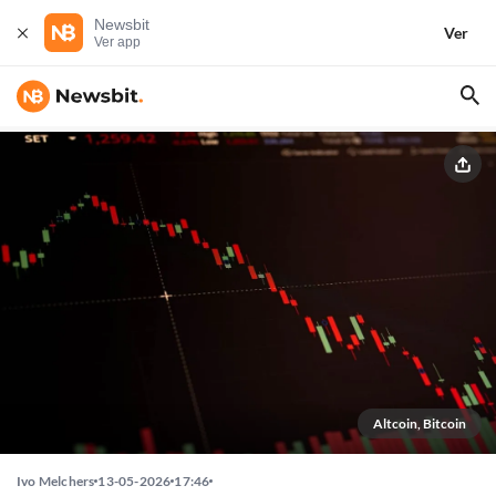
Newsbit
Ver
Ver app
Altcoin, Bitcoin
Ivo Melchers
13-05-2026
17:46