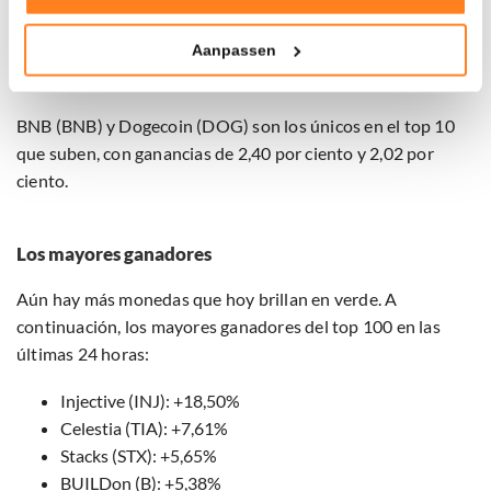
Tonen en meten van relevante advertenties
Ethereum (ETH) y Ripple (XRP) se mantienen estables con
leves pérdidas de 0,19 por ciento y 0,0 por ciento
Aanpassen
Klik hieronder om ons toestemming te geven om deze
respectivamente, pero Solana (SOL) cae un 3,12 por ciento.
technieken te gebruiken voor bovenstaande doelen of
maak gedetailleerde keuzes, waaronder het maken van
BNB (BNB) y Dogecoin (DOG) son los únicos en el top 10
bezwaar tegen bedrijven die persoonsgegevens verwerken
que suben, con ganancias de 2,40 por ciento y 2,02 por
op basis van gerechtvaardigd belang. U kunt uw privacy-
ciento.
instellingen te allen tijde inzien en bijwerken door op de
tekst 'cookies' te klikken onderaan de pagina. Voor meer
informatie: zie ons
privacy
- en
cookiestatement
.
Los mayores ganadores
Aún hay más monedas que hoy brillan en verde. A
continuación, los mayores ganadores del top 100 en las
últimas 24 horas:
Injective (INJ): +18,50%
Celestia (TIA): +7,61%
Stacks (STX): +5,65%
BUILDon (B): +5,38%