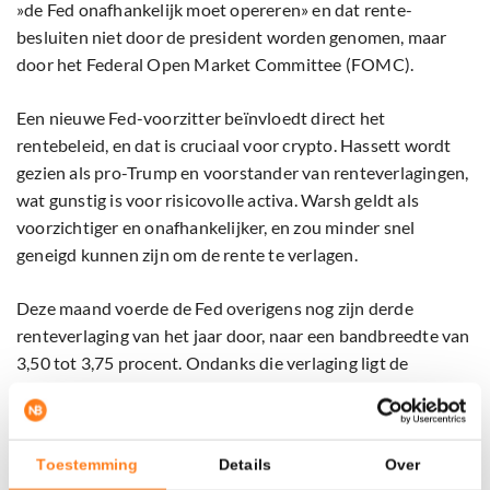
»de Fed onafhankelijk moet opereren» en dat rente­
besluiten niet door de president worden genomen, maar
door het Federal Open Market Committee (FOMC).
Een nieuwe Fed-voorzitter beïnvloedt direct het
rentebeleid, en dat is cruciaal voor crypto. Hassett wordt
gezien als pro-Trump en voorstander van renteverlagingen,
wat gunstig is voor risicovolle activa. Warsh geldt als
voorzichtiger en onafhankelijker, en zou minder snel
geneigd kunnen zijn om de rente te verlagen.
Deze maand voerde de Fed overigens nog zijn derde
renteverlaging van het jaar door, naar een bandbreedte van
3,50 tot 3,75 procent. Ondanks die verlaging ligt de
Amerikaanse rente nog altijd fors hoger dan in de eurozone,
waar het tarief momenteel op 2 procent staat.
Toestemming
Details
Over