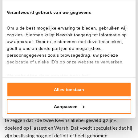
Trump wil lagere rentes, koste wat het kost
Verantwoord gebruik van uw gegevens
De Amerikaanse president koppelde zijn voorkeur voor een
nieuwe Fed-voorzitter in een recent
interview
expliciet aan
één voorwaarde: directe renteverlagingen. Trump ziet
Om u de best mogelijke ervaring te bieden, gebruiken wij
cookies. Hiermee krijgt Newsbit toegang tot informatie op
lagere rentes als essentieel om de economische groei aan te
uw apparaat. Door in te stemmen met deze technieken,
jagen en ook om de financieringslast van de enorme
geeft u ons en derde partijen de mogelijkheid
staatsschuld te verlichten.
persoonsgegevens zoals browsegedrag, uw precieze
geolocatie of unieke ID's op onze website te verwerken.
Lagere rentes is ook wat investeerders graag willen zien.
Lenen kost dan minder, sparen levert minder op en
We gebruiken deze cookies voor het:
daardoor komt er meer geld vrij dat op zoek gaat naar
Goed laten functioneren van deze website
Verzamelen van gebruiksstatistieken
rendement.
Alles toestaan
Tonen en meten van relevante advertenties
Hoewel Trump onlangs nog
verklaarde
dat hij al weet wie
Aanpassen
Klik hieronder om ons toestemming te geven om deze
hij gaat kiezen, gooide hij kort daarop olie op het vuur door
technieken te gebruiken voor bovenstaande doelen of
te zeggen dat »de twee Kevins allebei geweldig zijn»,
maak gedetailleerde keuzes, waaronder het maken van
doelend op Hassett en Warsh. Dat voedt speculaties dat hij
bezwaar tegen bedrijven die persoonsgegevens verwerken
zijn beslissing nog niet definitief heeft genomen.
op basis van gerechtvaardigd belang. U kunt uw privacy-