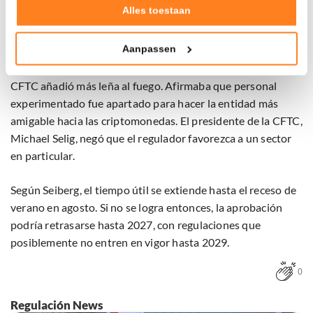
Verzamelen van gebruiksstatistieken
Alles toestaan
criptográfico World Liberty Financial y en empresas de
Tonen en meten van relevante advertenties
mercados de predicción.
Aanpassen
Klik hieronder om ons toestemming te geven om deze
Una investigación del New York Times sobre el regulador
technieken te gebruiken voor bovenstaande doelen of
CFTC añadió más leña al fuego. Afirmaba que personal
maak gedetailleerde keuzes, waaronder het maken van
bezwaar tegen bedrijven die persoonsgegevens verwerken
experimentado fue apartado para hacer la entidad más
op basis van gerechtvaardigd belang. U kunt uw privacy-
amigable hacia las criptomonedas. El presidente de la CFTC,
instellingen te allen tijde inzien en bijwerken door op de
Michael Selig, negó que el regulador favorezca a un sector
tekst 'cookies' te klikken onderaan de pagina. Voor meer
en particular.
informatie: zie ons
privacy
- en
cookiestatement
.
Según Seiberg, el tiempo útil se extiende hasta el receso de
verano en agosto. Si no se logra entonces, la aprobación
podría retrasarse hasta 2027, con regulaciones que
posiblemente no entren en vigor hasta 2029.
0
Regulación News