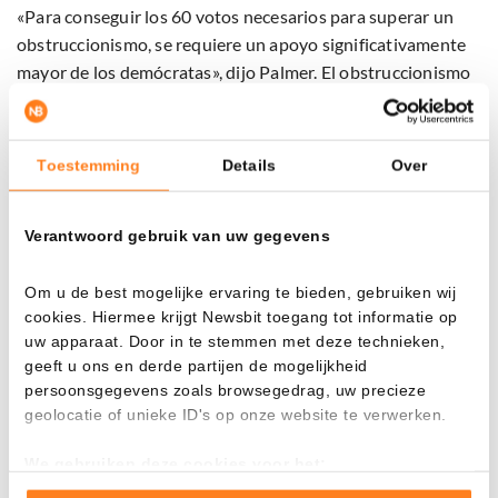
«Para conseguir los 60 votos necesarios para superar un
obstruccionismo, se requiere un apoyo significativamente
mayor de los demócratas», dijo Palmer. El obstruccionismo
es una táctica de demora que permite a una minoría en el
Senado bloquear una votación. Los republicanos tienen 53
escaños, por lo que se necesitan al menos siete demócratas
Toestemming
Details
Over
más.
Verantwoord gebruik van uw gegevens
Conflictos de interés bloquean el proceso
Om u de best mogelijke ervaring te bieden, gebruiken wij
El banco de inversión TD Cowen ve que las posibilidades
cookies. Hiermee krijgt Newsbit toegang tot informatie op
para 2026 están disminuyendo. En una nota del 26 de
uw apparaat. Door in te stemmen met deze technieken,
mayo, el director Jaret Seiberg escribió que el clima político
geeft u ons en derde partijen de mogelijkheid
en torno a la ley está empeorando. Los demócratas quieren
persoonsgegevens zoals browsegedrag, uw precieze
primero reglas estrictas contra los conflictos de interés.
geolocatie of unieke ID's op onze website te verwerken.
We gebruiken deze cookies voor het:
Esto apunta directamente a Trump. Las preocupaciones
Goed laten functioneren van deze website
giran en torno a la participación de su familia en el proyecto