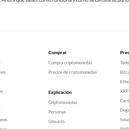
Comprar
Prec
s
Compra criptomonedas
Todo
ews
Precios de criptomonedas
Bitc
Eth
ws
XRP
Explicación
Car
Criptomonedas
s
Dog
Personas
news
Sola
Glosario