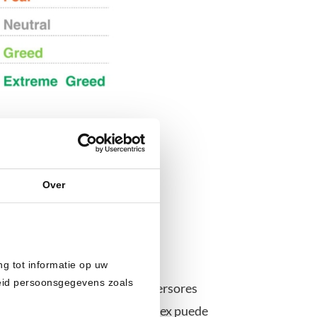
Over
ng tot informatie op uw
heid persoonsgegevens zoals
o el miedo es máximo y los inversores
l. El Crypto Fear and Greed Index puede