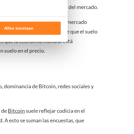
luyen en las subidas y bajadas del mercado.
os días de fuertes caídas en el mercado
Alles toestaan
 eso podría haber sido señal de que el suelo
a es que la economía mundial está
nde doelen of maak
n suelo en el precio.
ns verwerken op basis van
de tekst 'cookies' te klikken
, dominancia de Bitcoin, redes sociales y
s de
Bitcoin
suele reflejar codicia en el
d. A esto se suman las encuestas, que