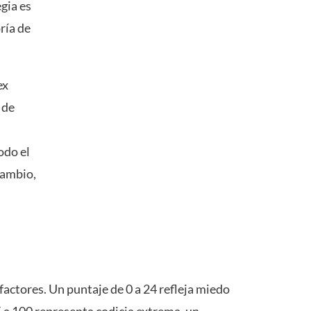
egia es
ría de
ex
 de
odo el
cambio,
factores. Un puntaje de 0 a 24 refleja miedo