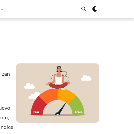
lizan
nuevo
oin,
índice