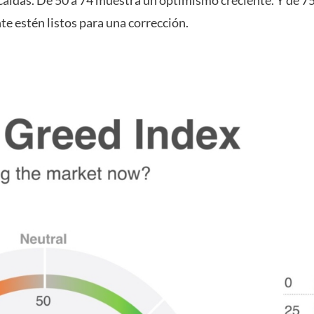
caídas. De 50 a 74 muestra un optimismo creciente. Y de 75
e estén listos para una corrección.