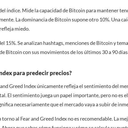
 índice. Mide la capacidad de Bitcoin para mantener tenden
damente. La dominancia de Bitcoin supone otro 10%. Una ca
refleja miedo.
del 15%. Se analizan hashtags, menciones de Bitcoin y tem
de Bitcoin con sus movimientos de los últimos 30 a 90 días
Index para predecir precios?
and Greed Index únicamente refleja el sentimiento del merc
tal. El sentimiento juega un papel importante, pero no es el
gnifica necesariamente que el mercado vaya a subir de inm
 torno al Fear and Greed Index no es recomendable. La mej
l. Ahora que sabes cómo funciona y cómo se calcula su pu