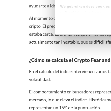
ayudarte a identificar esos momentos. Sin 
We gebruiken deze cookies 
Goed laten functioneren v
Al momento de escribir este artículo, el ín
Verzamelen van gebruikssta
Tonen en meten van releva
cripto. El precio incluso había bajado por 
estaba cerca. La última vez que el índice r
Klik hieronder om ons toeste
actualmente tan inestable, que es difícil af
gedetailleerde keuzes, waaro
gerechtvaardigd belang. U kunt
onderaan de pagina. Voor mee
¿Cómo se calcula el Crypto Fear and
En el cálculo del índice intervienen vario
volatilidad.
El comportamiento en buscadores represen
mercado, lo que eleva el índice. Históricam
representan un 15% de la puntuación.