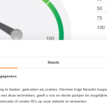
Details
 gegevens
ng te bieden, gebruiken wij cookies. Hiermee krijgt Newsbit toega
 met deze technieken, geeft u ons en derde partijen de mogelijk
til: “Compra cuando corra la sangre por las calles.” Cuand
locatie of unieke ID's op onze website te verwerken.
veles irracionalmente bajos, muy por debajo de su valor rea