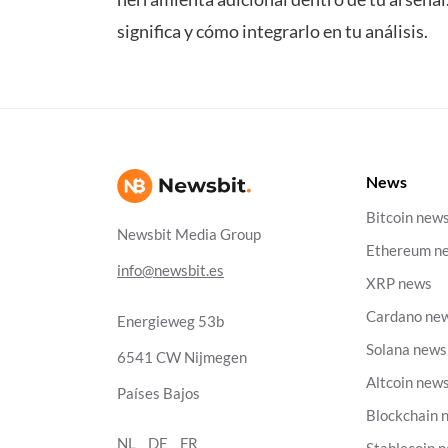
significa y cómo integrarlo en tu análisis.
News
Bitcoin new
Newsbit Media Group
Ethereum n
info@newsbit.es
XRP news
Cardano ne
Energieweg 53b
Solana news
6541 CW Nijmegen
Altcoin new
Países Bajos
Blockchain 
NL
DE
FR