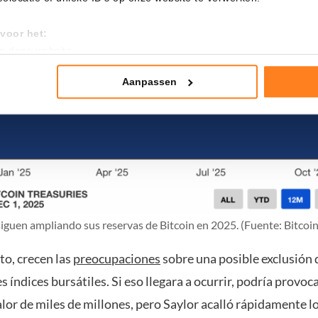
voor het:
an deze website
tistieken
nte advertenties
Aanpassen
mming te geven om deze technieken te gebruiken voor bovenstaa
nder het maken van bezwaar tegen bedrijven die persoonsgegeve
 uw privacy-instellingen te allen tijde inzien en bijwerken door op 
r informatie: zie ons
privacy
- en
cookiestatement
.
iguen ampliando sus reservas de Bitcoin en 2025. (Fuente: Bitcoin
to, crecen las
preocupaciones
sobre una posible exclusión
es índices bursátiles. Si eso llegara a ocurrir, podría provoc
alor de miles de millones, pero Saylor acalló rápidamente l