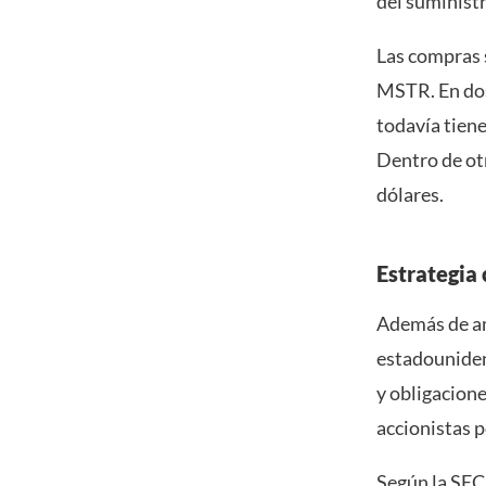
del suminist
Las compras 
MSTR. En dos
todavía tiene
Dentro de ot
dólares.
Estrategia 
Además de am
estadouniden
y obligacione
accionistas p
Según la
SEC