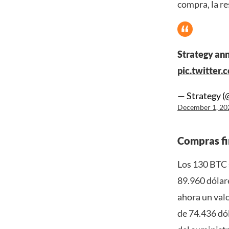
compra, la re
Strategy an
pic.twitte
— Strategy (
December 1, 20
Compras fi
Los 130 BTC s
89.960 dólar
ahora un val
de 74.436 dó