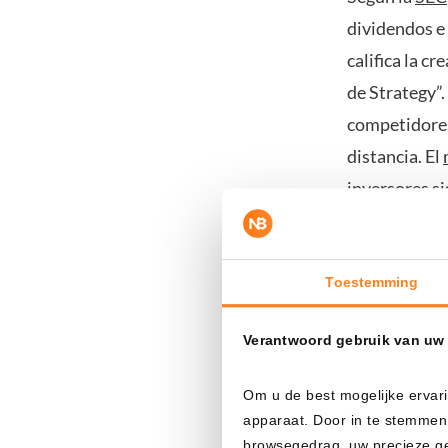
dividendos e 
califica la c
de Strategy”.
competidore
distancia. El
inversores si
Bitcoin.
Toestemming
Verantwoord gebruik van uw
Om u de best mogelijke ervari
apparaat. Door in te stemmen
browsegedrag, uw precieze geo