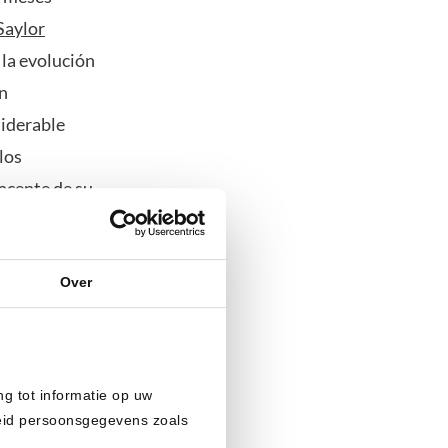
Saylor
 la evolución
on
iderable
los
yacente de su
Over
ng tot informatie op uw
heid persoonsgegevens zoals