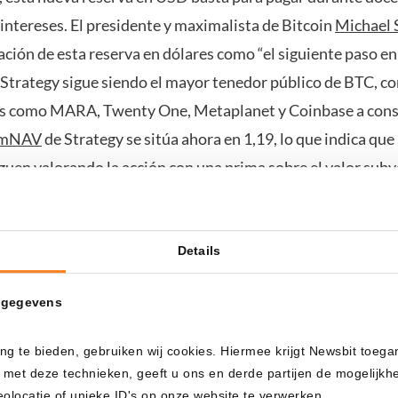
intereses. El presidente y maximalista de Bitcoin
Michael 
reación de esta reserva en dólares como “el siguiente paso en
 Strategy sigue siendo el mayor tenedor público de BTC, c
s como MARA, Twenty One, Metaplanet y Coinbase a cons
mNAV
de Strategy se sitúa ahora en 1,19, lo que indica que 
guen valorando la acción con una prima sobre el valor sub
Details
 gegevens
ng te bieden, gebruiken wij cookies. Hiermee krijgt Newsbit toega
 met deze technieken, geeft u ons en derde partijen de mogelijk
locatie of unieke ID's op onze website te verwerken.