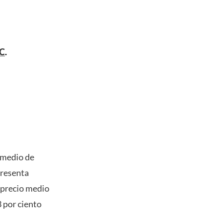
C
.
o medio de
presenta
 precio medio
 por ciento