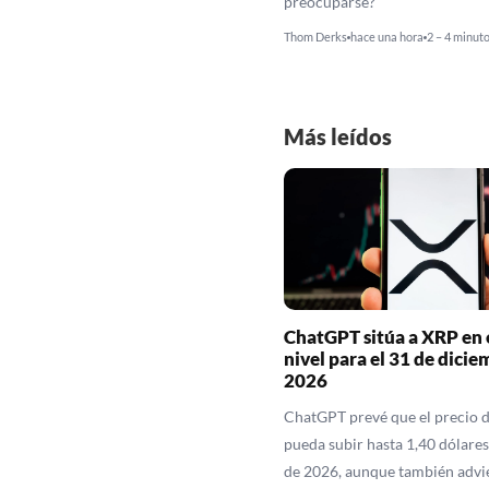
preocuparse?
Thom Derks
hace una hora
2 – 4 minut
Más leídos
ChatGPT sitúa a XRP en 
nivel para el 31 de dicie
2026
ChatGPT prevé que el precio 
pueda subir hasta 1,40 dólares 
de 2026, aunque también advi