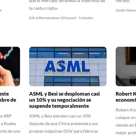
que el mercado atraviesa la «fase final de
retraso.
la caída cripto».
os
Sander Derks
Erik Juffermans
hace 10 horas
2 – 5 minutos
este
ASML y Besi se desploman casi
Robert K
mbre de
un 10% y su negociación se
economí
suspende temporalmente
Robert Kiy
de XRP
ASML y Besi pierden casi un 10%
colapso ec
a finales
después de que China presentara sus
viendo en B
erte de una
propias máquinas DUV para fabricar
mejor prot