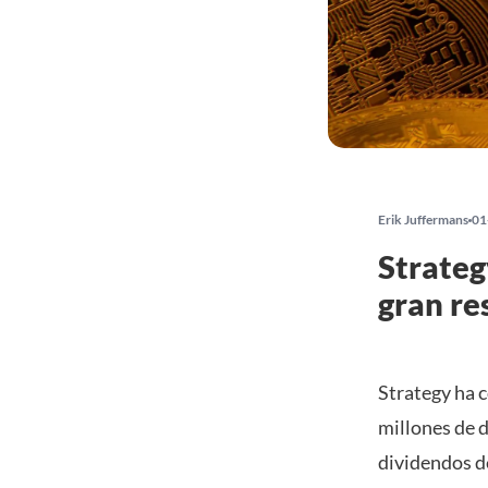
Erik Juffermans
01
Strateg
gran re
Strategy ha 
millones de 
dividendos d