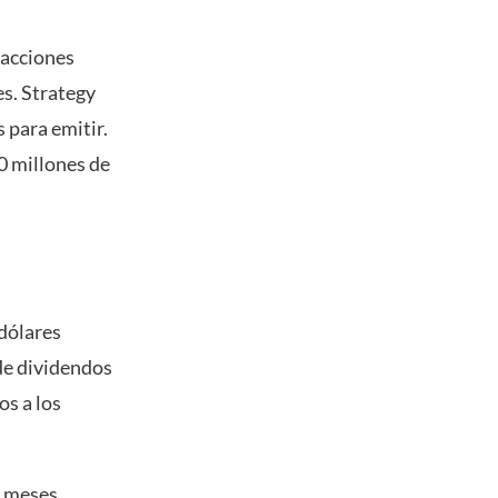
 acciones
s. Strategy
 para emitir.
0 millones de
dólares
de dividendos
os a los
e meses