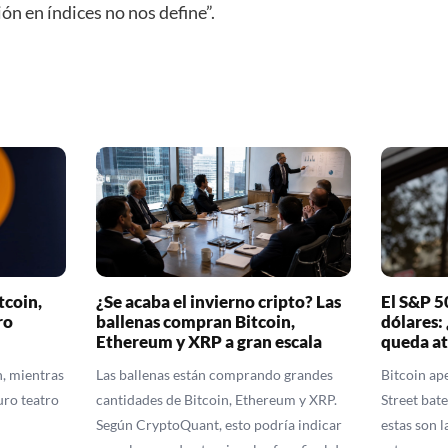
ión en índices no nos define”.
tcoin,
¿Se acaba el invierno cripto? Las
El S&P 5
ro
ballenas compran Bitcoin,
dólares:
Ethereum y XRP a gran escala
queda at
n, mientras
Las ballenas están comprando grandes
Bitcoin ap
uro teatro
cantidades de Bitcoin, Ethereum y XRP.
Street bate
Según CryptoQuant, esto podría indicar
estas son l