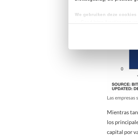
We gebruiken deze cookies 
Goed laten functioneren v
Verzamelen van gebruikssta
Tonen en meten van releva
Klik hieronder om ons toeste
gedetailleerde keuzes, waaro
gerechtvaardigd belang. U kunt
onderaan de pagina. Voor mee
Las empresas s
Mientras tan
los principal
capital por v