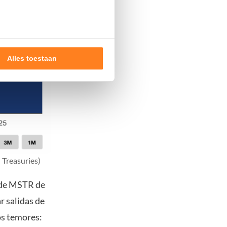
Alles toestaan
nde doelen of maak
ns verwerken op basis van
de tekst 'cookies' te klikken
 Treasuries)
 de MSTR de
ar salidas de
os temores: