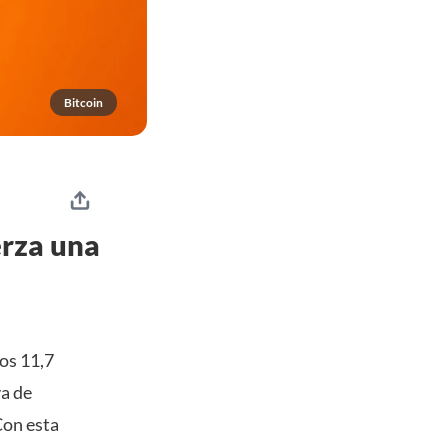
Bitcoin
erza una
os 11,7
va de
Con esta