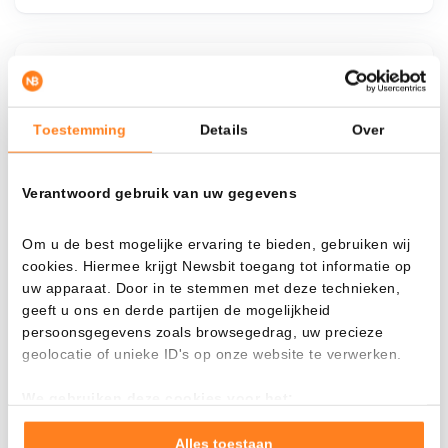
¿Qué pasa si…?
Mira cuánto valor tendrías hoy si hubieras
Toestemming
Details
Over
aplicado el dollar-cost averaging en distintas
criptomonedas.
Verantwoord gebruik van uw gegevens
Había invertido
En
Om u de best mogelijke ervaring te bieden, gebruiken wij
$
cookies. Hiermee krijgt Newsbit toegang tot informatie op
Cada
Desde
uw apparaat. Door in te stemmen met deze technieken,
geeft u ons en derde partijen de mogelijkheid
persoonsgegevens zoals browsegedrag, uw precieze
geolocatie of unieke ID's op onze website te verwerken.
Valor total
We gebruiken deze cookies voor het:
$
463,22
Goed laten functioneren van deze website
- 0,00%
- $ 636,78
Verzamelen van gebruiksstatistieken
Alles toestaan