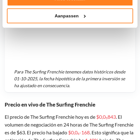
Tonen en meten van relevante advertenties
Aanpassen
Klik hieronder om ons toestemming te geven om deze
technieken te gebruiken voor bovenstaande doelen of
maak gedetailleerde keuzes, waaronder het maken van
bezwaar tegen bedrijven die persoonsgegevens verwerken
op basis van gerechtvaardigd belang. U kunt uw privacy-
instellingen te allen tijde inzien en bijwerken door op de
tekst 'cookies' te klikken onderaan de pagina. Voor meer
informatie: zie ons
privacy
- en
cookiestatement
.
Para
The Surfing Frenchie
tenemos datos históricos desde
01-10-2025
, la fecha hipotética de la primera inversión se
ha ajustado en consecuencia.
Precio en vivo de The Surfing Frenchie
El precio de The Surfing Frenchie hoy es de
$0,0₅843
. El
volumen de negociación en 24 horas de The Surfing Frenchie
es de $63. El precio ha bajado
$0,0₆-168
. Esto significa que la