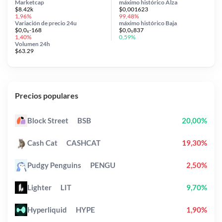
Marketcap
máximo histórico
Alza
$8.42k
$0,001623
1,96%
99,48%
Variación de precio
24u
máximo histórico
Baja
$0,0₆-168
$0,0₅837
1,40%
0,59%
Volumen 24h
$63.29
Precios populares
Block Street
BSB
20,00%
Cash Cat
CASHCAT
19,30%
Pudgy Penguins
PENGU
2,50%
Lighter
LIT
9,70%
Hyperliquid
HYPE
1,90%