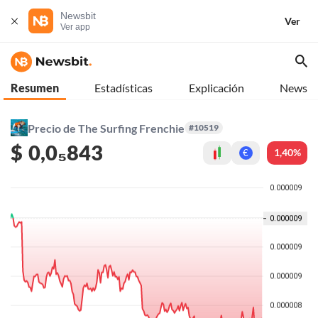
Newsbit
Ver
Ver app
Resumen
Estadísticas
Explicación
News
Precio de The Surfing Frenchie
#10519
$
0,0₅843
1,40%
€