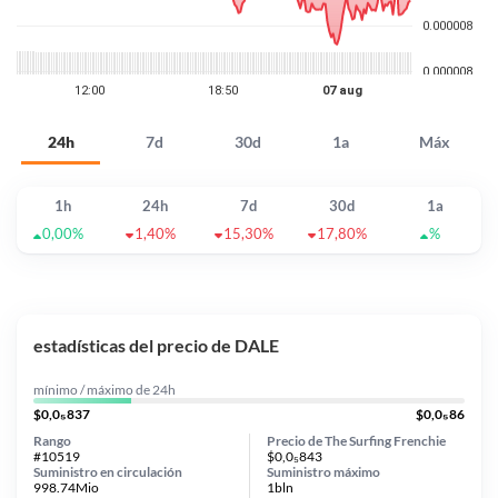
24h
7d
30d
1a
Máx
1h
24h
7d
30d
1a
0,00%
1,40%
15,30%
17,80%
%
estadísticas del precio de DALE
mínimo / máximo de 24h
$0,0₅837
$0,0₅86
Rango
Precio de The Surfing Frenchie
#10519
$0,0₅843
Suministro en circulación
Suministro máximo
998.74Mio
1bln