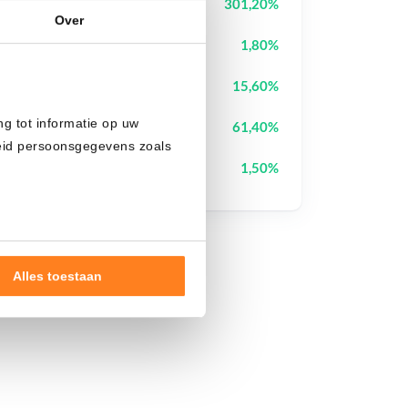
Tutorial
TUT
301,20%
Over
Pudgy Penguins
PENGU
1,80%
Cash Cat
CASHCAT
15,60%
ng tot informatie op uw
IoTeX
IOTX
61,40%
heid persoonsgegevens zoals
Pi Network
PI
1,50%
Alles toestaan
nde doelen of maak
ns verwerken op basis van
de tekst 'cookies' te klikken