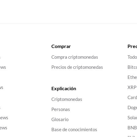
Comprar
Prec
s
Compra criptomonedas
Todo
ews
Precios de criptomonedas
Bitc
Eth
ws
XRP
Explicación
Car
Criptomonedas
s
Dog
Personas
news
Sola
Glosario
news
BN
Base de conocimientos