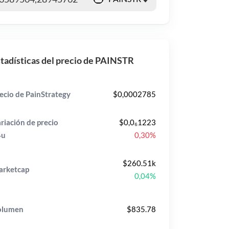
tadísticas del precio de PAINSTR
ecio de PainStrategy
$0,0002785
riación de precio
$0,0₆1223
4u
0,30%
$260.51k
rketcap
0,04%
olumen
$835.78