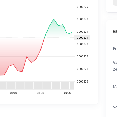
es
Pr
Va
2
Ma
V