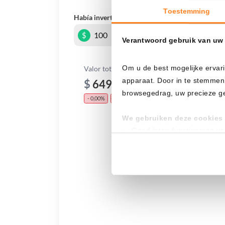
Toestemming
Había invertido
En
$
Verantwoord gebruik van uw
Om u de best mogelijke ervari
Valor total
apparaat. Door in te stemmen
$
649,78
browsegedrag, uw precieze geo
- 0,00%
- $ 350,22
We gebruiken deze cookies 
Goed laten functioneren v
Verzamelen van gebruikssta
Tonen en meten van releva
Klik hieronder om ons toeste
gedetailleerde keuzes, waaro
gerechtvaardigd belang. U kunt
onderaan de pagina. Voor mee