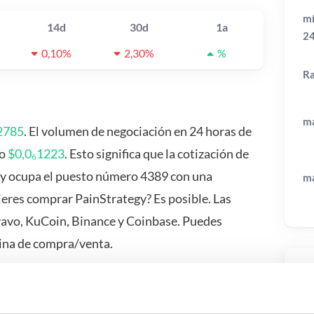
mí
14d
30d
1a
2
0,10%
2,30%
%
R
má
2785
. El volumen de negociación en 24 horas de
do
$0,0₆1223
. Esto significa que la cotización de
y ocupa el puesto número 4389 con una
má
eres comprar PainStrategy? Es posible. Las
vavo, KuCoin, Binance y Coinbase. Puedes
ina de compra/venta.
Pr
 pasa si…?