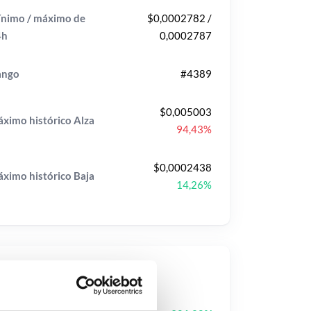
nimo / máximo de
$0,0002782 /
4h
0,0002787
ango
#4389
$0,005003
ximo histórico
Alza
94,43%
$0,0002438
ximo histórico
Baja
14,26%
ecios populares