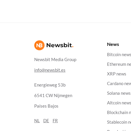
News
Bitcoin new
Newsbit Media Group
Ethereum n
info@newsbit.es
XRP news
Cardano ne
Energieweg 53b
Solana news
6541 CW Nijmegen
Altcoin new
Países Bajos
Blockchain 
NL
DE
FR
Stablecoin 