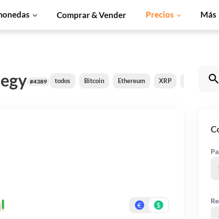
monedas
Precios
Más
Comprar & Vender
tegy
todos
Bitcoin
Ethereum
XRP
BNB
So
#4389
C
Pa
Re
€
$