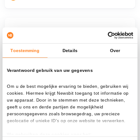
¿Qué pasa si…?
Mira cuánto valor tendrías hoy si hubieras
aplicado el dollar-cost averaging en distintas
Toestemming
Details
Over
criptomonedas.
Verantwoord gebruik van uw gegevens
Había invertido
En
$
Om u de best mogelijke ervaring te bieden, gebruiken wij
cookies. Hiermee krijgt Newsbit toegang tot informatie op
Cada
Desde
uw apparaat. Door in te stemmen met deze technieken,
geeft u ons en derde partijen de mogelijkheid
persoonsgegevens zoals browsegedrag, uw precieze
geolocatie of unieke ID's op onze website te verwerken.
Valor total
$
1.048,62
We gebruiken deze cookies voor het:
- 0,00%
- $ 351,38