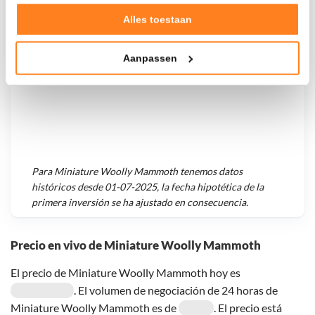
Goed laten functioneren van deze website
Verzamelen van gebruiksstatistieken
Alles toestaan
Tonen en meten van relevante advertenties
Aanpassen
Klik hieronder om ons toestemming te geven om deze
technieken te gebruiken voor bovenstaande doelen of
maak gedetailleerde keuzes, waaronder het maken van
bezwaar tegen bedrijven die persoonsgegevens verwerken
op basis van gerechtvaardigd belang. U kunt uw privacy-
instellingen te allen tijde inzien en bijwerken door op de
tekst 'cookies' te klikken onderaan de pagina. Voor meer
Para
Miniature Woolly Mammoth
tenemos datos
informatie: zie ons
privacy
- en
cookiestatement
.
históricos desde
01-07-2025
, la fecha hipotética de la
primera inversión se ha ajustado en consecuencia.
Precio en vivo de Miniature Woolly Mammoth
El precio de Miniature Woolly Mammoth hoy es
. El volumen de negociación de 24 horas de
Miniature Woolly Mammoth es de
. El precio está