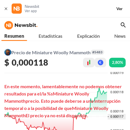
Newsbit
Ver
Ver app
Resumen
Estadísticas
Explicación
News
Precio de Miniature Woolly Mammoth
#5483
$
0,000118
2,80%
€
En este momento, lamentablemente no podemos obtener
resultados para el/la %sMiniature Woolly
Mammothprecio. Esto puede deberse a una interrupción
temporal o a la posibilidad de queMiniature Woolly
MammothEl precio ya no está disponible.