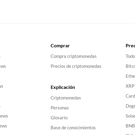
Comprar
Prec
s
Compra criptomonedas
Todo
ews
Precios de criptomonedas
Bitc
Eth
ws
XRP
Explicación
Car
Criptomonedas
s
Dog
Personas
news
Sola
Glosario
news
BN
Base de conocimientos