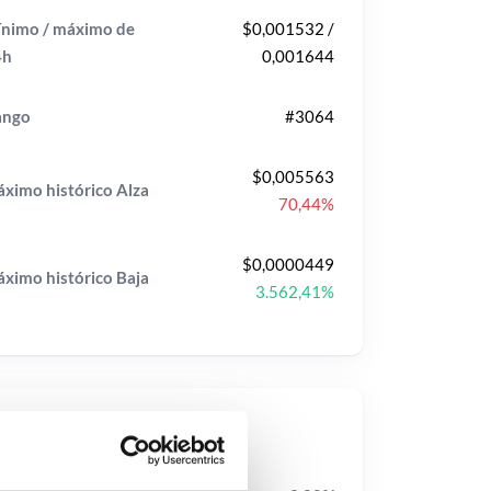
nimo / máximo de
$0,001532 /
4h
0,001644
ango
#3064
$0,005563
ximo histórico
Alza
70,44%
$0,0000449
ximo histórico
Baja
3.562,41%
ecios populares