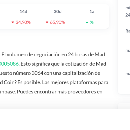
mí
14d
30d
1a
2
34,90%
65,90%
%
R
má
. El volumen de negociación en 24 horas de Mad
0005086
. Esto significa que la cotización de Mad
uesto número 3064 con una capitalización de
má
 Coin? Es posible. Las mejores plataformas para
oinbase. Puedes encontrar más proveedores en
Pr
 pasa si…?