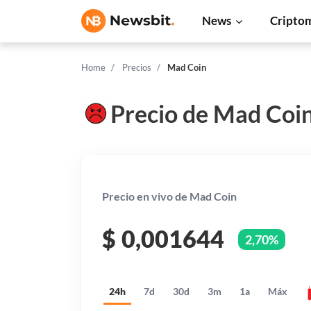
News
Cripto
Home
Precios
Mad Coin
Precio de Mad Coi
Precio en vivo de Mad Coin
$
0,001644
2,70%
24h
7d
30d
3m
1a
Máx