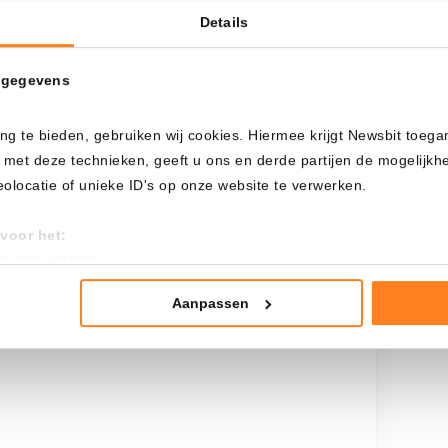
Details
Cada
Desde
 gegevens
ng te bieden, gebruiken wij cookies. Hiermee krijgt Newsbit toega
Inversión total
 met deze technieken, geeft u ons en derde partijen de mogelijk
$
600,00
locatie of unieke ID's op onze website te verwerken.
voor het:
an deze website
tistieken
nte advertenties
Aanpassen
mming te geven om deze technieken te gebruiken voor bovenstaa
nder het maken van bezwaar tegen bedrijven die persoonsgegeve
 uw privacy-instellingen te allen tijde inzien en bijwerken door op 
r informatie: zie ons
privacy
- en
cookiestatement
.