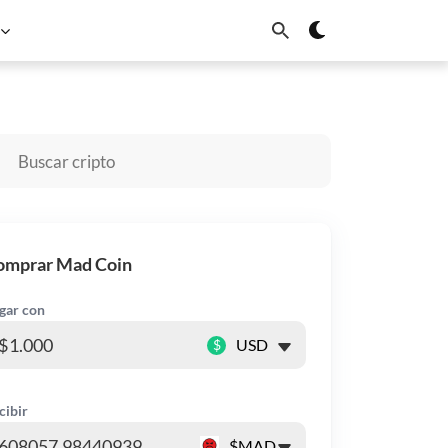
Dogecoin
Cardano
Chainlink
Sui
omprar Mad Coin
gar con
$
cibir