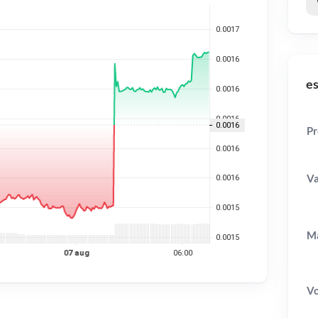
es
Pr
Va
Ma
V