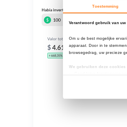
Toestemming
Había invertido
En
$
Verantwoord gebruik van uw
Om u de best mogelijke ervari
Valor total
apparaat. Door in te stemmen
$
4.610,11
browsegedrag, uw precieze geo
+ 668,35%
+ $ 4.010,11
We gebruiken deze cookies 
Goed laten functioneren v
Verzamelen van gebruikssta
Tonen en meten van releva
Klik hieronder om ons toeste
gedetailleerde keuzes, waaro
gerechtvaardigd belang. U kunt
onderaan de pagina. Voor mee