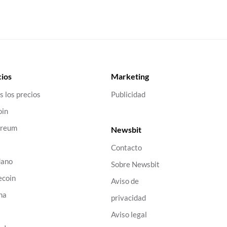
ios
Marketing
s los precios
Publicidad
oin
ereum
Newsbit
Contacto
dano
Sobre Newsbit
ecoin
Aviso de
na
privacidad
B
Aviso legal