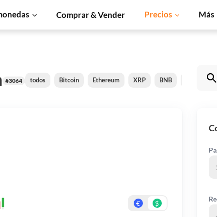
monedas
Precios
Más
Comprar & Vender
n
todos
Bitcoin
Ethereum
XRP
BNB
Solana
#3064
C
Pa
Re
€
$