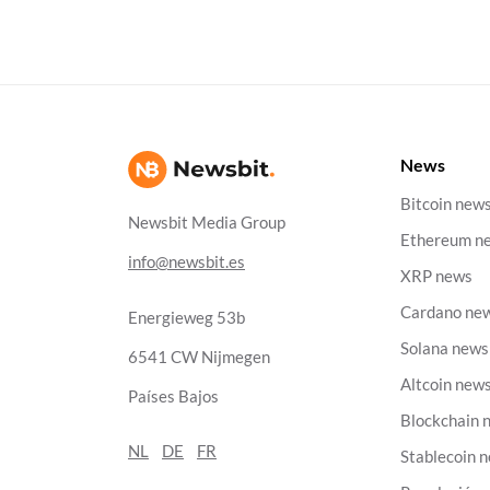
News
Bitcoin new
Newsbit Media Group
Ethereum n
info@newsbit.es
XRP news
Cardano ne
Energieweg 53b
Solana news
6541 CW Nijmegen
Altcoin new
Países Bajos
Blockchain 
NL
DE
FR
Stablecoin 