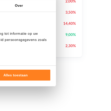
Kaspa
KAS
2,00%
Over
Pudgy Penguins
PENGU
3,50%
Cash Cat
CASHCAT
14,40%
ng tot informatie op uw
Lighter
LIT
9,00%
heid persoonsgegevens zoals
XRP
XRP
2,30%
Alles toestaan
nde doelen of maak
ns verwerken op basis van
de tekst 'cookies' te klikken