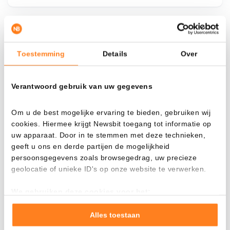
¿Qué pasa si…?
Toestemming
Details
Over
Mira cuánto valor tendrías hoy si hubieras
aplicado el dollar-cost averaging en distintas
Verantwoord gebruik van uw gegevens
criptomonedas.
Había invertido
En
Om u de best mogelijke ervaring te bieden, gebruiken wij
cookies. Hiermee krijgt Newsbit toegang tot informatie op
$
uw apparaat. Door in te stemmen met deze technieken,
geeft u ons en derde partijen de mogelijkheid
Cada
Desde
persoonsgegevens zoals browsegedrag, uw precieze
geolocatie of unieke ID's op onze website te verwerken.
We gebruiken deze cookies voor het:
Valor total
Goed laten functioneren van deze website
$
1.049,09
Verzamelen van gebruiksstatistieken
Alles toestaan
- 0,00%
- $ 1.050,91
Tonen en meten van relevante advertenties