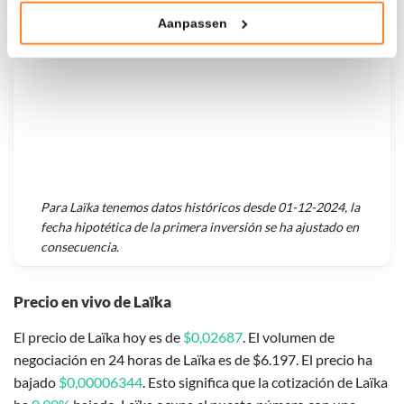
Aanpassen
Klik hieronder om ons toestemming te geven om deze
technieken te gebruiken voor bovenstaande doelen of
maak gedetailleerde keuzes, waaronder het maken van
bezwaar tegen bedrijven die persoonsgegevens verwerken
op basis van gerechtvaardigd belang. U kunt uw privacy-
instellingen te allen tijde inzien en bijwerken door op de
tekst 'cookies' te klikken onderaan de pagina. Voor meer
informatie: zie ons
privacy
- en
cookiestatement
.
Para
Laïka
tenemos datos históricos desde
01-12-2024
, la
fecha hipotética de la primera inversión se ha ajustado en
consecuencia.
Precio en vivo de Laïka
El precio de Laïka hoy es de
$0,02687
. El volumen de
negociación en 24 horas de Laïka es de $6.197. El precio ha
bajado
$0,00006344
. Esto significa que la cotización de Laïka