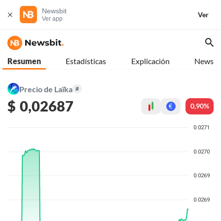
Newsbit
Ver
Ver app
Resumen
Estadísticas
Explicación
News
Precio de Laïka
#
$
0,02687
0,90%
€