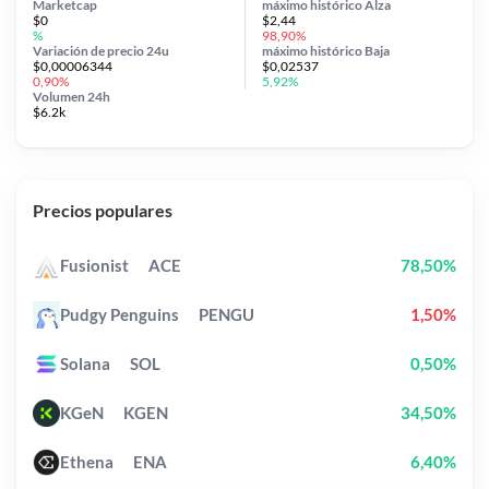
Marketcap
máximo histórico
Alza
$0
$2,44
%
98,90%
Variación de precio
24u
máximo histórico
Baja
$0,00006344
$0,02537
0,90%
5,92%
Volumen 24h
$6.2k
Precios populares
Fusionist
ACE
78,50%
Pudgy Penguins
PENGU
1,50%
Solana
SOL
0,50%
KGeN
KGEN
34,50%
Ethena
ENA
6,40%