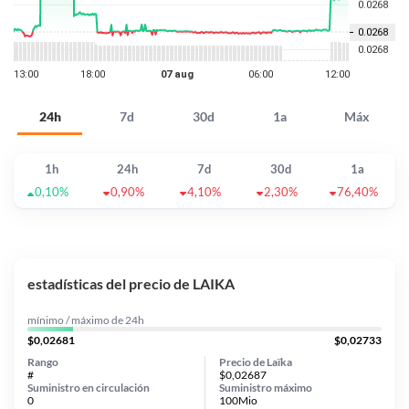
24h
7d
30d
1a
Máx
1h
24h
7d
30d
1a
0,10%
0,90%
4,10%
2,30%
76,40%
estadísticas del precio de LAIKA
mínimo / máximo de 24h
$0,02681
$0,02733
Rango
Precio de Laïka
#
$0,02687
Suministro en circulación
Suministro máximo
0
100Mio