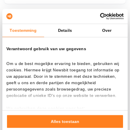
¿Qué pasa si…?
Toestemming
Details
Over
Mira cuánto valor tendrías hoy si hubieras
aplicado el dollar-cost averaging en distintas
Verantwoord gebruik van uw gegevens
criptomonedas.
Había invertido
En
Om u de best mogelijke ervaring te bieden, gebruiken wij
cookies. Hiermee krijgt Newsbit toegang tot informatie op
$
uw apparaat. Door in te stemmen met deze technieken,
geeft u ons en derde partijen de mogelijkheid
Cada
Desde
persoonsgegevens zoals browsegedrag, uw precieze
geolocatie of unieke ID's op onze website te verwerken.
We gebruiken deze cookies voor het:
Valor total
Goed laten functioneren van deze website
$
594,44
Verzamelen van gebruiksstatistieken
Alles toestaan
- 0,00%
- $ 605,56
Tonen en meten van relevante advertenties