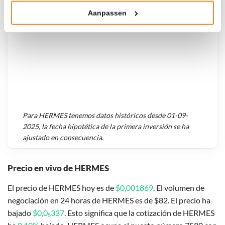
Aanpassen
Klik hieronder om ons toestemming te geven om deze
technieken te gebruiken voor bovenstaande doelen of
maak gedetailleerde keuzes, waaronder het maken van
bezwaar tegen bedrijven die persoonsgegevens verwerken
op basis van gerechtvaardigd belang. U kunt uw privacy-
instellingen te allen tijde inzien en bijwerken door op de
tekst 'cookies' te klikken onderaan de pagina. Voor meer
informatie: zie ons
privacy
- en
cookiestatement
.
Para
HERMES
tenemos datos históricos desde
01-09-
2025
, la fecha hipotética de la primera inversión se ha
ajustado en consecuencia.
Precio en vivo de HERMES
El precio de HERMES hoy es de
$0,001869
. El volumen de
negociación en 24 horas de HERMES es de $82. El precio ha
bajado
$0,0₅337
. Esto significa que la cotización de HERMES