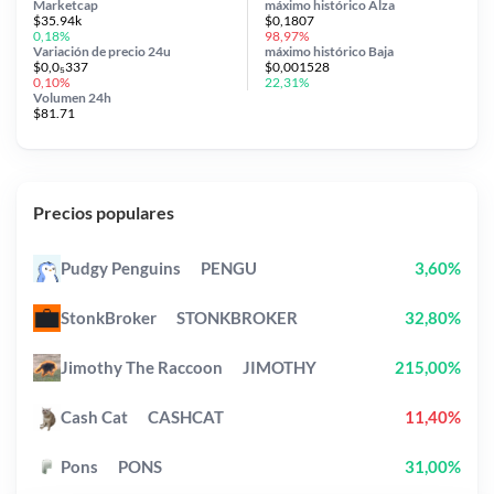
Marketcap
máximo histórico
Alza
$35.94k
$0,1807
0,18%
98,97%
Variación de precio
24u
máximo histórico
Baja
$0,0₅337
$0,001528
0,10%
22,31%
Volumen 24h
$81.71
Precios populares
Pudgy Penguins
PENGU
3,60%
StonkBroker
STONKBROKER
32,80%
Jimothy The Raccoon
JIMOTHY
215,00%
Cash Cat
CASHCAT
11,40%
Pons
PONS
31,00%