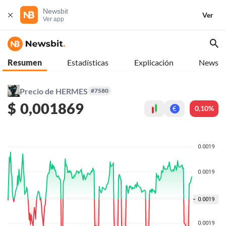
Newsbit
Ver
Ver app
Resumen
Estadísticas
Explicación
News
Precio de HERMES
#7580
$
0,001869
0,10%
€