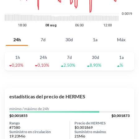
24h
7d
30d
1a
Máx
1h
24h
7d
30d
1a
0,20%
0,10%
2,50%
8,90%
%
estadísticas del precio de HERMES
mínimo / máximo de 24h
$0,001855
$0,001873
Rango
Precio de HERMES
#7580
$0,001869
Suministro en circulación
Suministro máximo
19.23Mio
21Mio