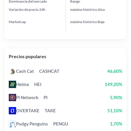
Dominancia del mercado
Rango
Variación de precio
24h
máximo histórico
Alza
Marketcap
máximo histórico
Baja
Precios populares
Cash Cat
CASHCAT
46,60%
Heima
HEI
149,20%
Pi Network
PI
5,90%
OVERTAKE
TAKE
51,10%
Pudgy Penguins
PENGU
1,70%