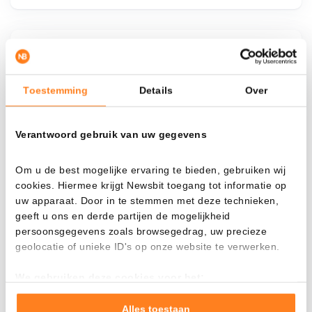
¿Qué pasa si…?
Mira cuánto valor tendrías hoy si hubieras
Toestemming
Details
Over
aplicado el dollar-cost averaging en distintas
criptomonedas.
Verantwoord gebruik van uw gegevens
Había invertido
En
Om u de best mogelijke ervaring te bieden, gebruiken wij
$
cookies. Hiermee krijgt Newsbit toegang tot informatie op
Cada
Desde
uw apparaat. Door in te stemmen met deze technieken,
geeft u ons en derde partijen de mogelijkheid
persoonsgegevens zoals browsegedrag, uw precieze
geolocatie of unieke ID's op onze website te verwerken.
Valor total
We gebruiken deze cookies voor het:
---
Goed laten functioneren van deze website
Verzamelen van gebruiksstatistieken
Alles toestaan