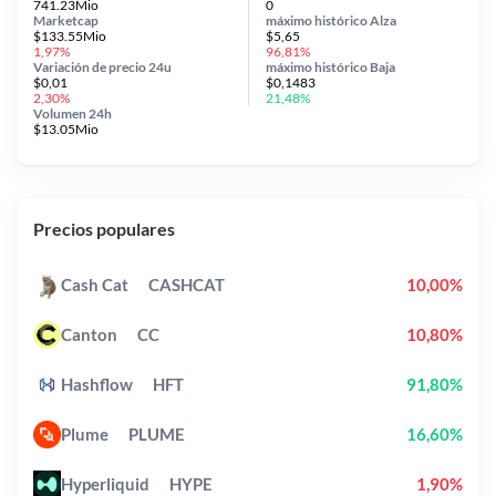
741.23Mio
0
Marketcap
máximo histórico
Alza
$133.55Mio
$5,65
1,97%
96,81%
Variación de precio
24u
máximo histórico
Baja
$0,01
$0,1483
2,30%
21,48%
Volumen 24h
$13.05Mio
Precios populares
Cash Cat
CASHCAT
10,00%
Canton
CC
10,80%
Hashflow
HFT
91,80%
Plume
PLUME
16,60%
Hyperliquid
HYPE
1,90%