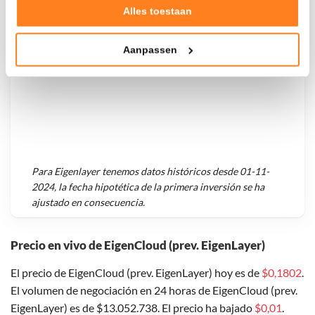
Verzamelen van gebruiksstatistieken
Alles toestaan
Tonen en meten van relevante advertenties
Aanpassen
Klik hieronder om ons toestemming te geven om deze
technieken te gebruiken voor bovenstaande doelen of
maak gedetailleerde keuzes, waaronder het maken van
bezwaar tegen bedrijven die persoonsgegevens verwerken
op basis van gerechtvaardigd belang. U kunt uw privacy-
instellingen te allen tijde inzien en bijwerken door op de
tekst 'cookies' te klikken onderaan de pagina. Voor meer
informatie: zie ons
privacy
- en
cookiestatement
.
Para
Eigenlayer
tenemos datos históricos desde
01-11-
2024
, la fecha hipotética de la primera inversión se ha
ajustado en consecuencia.
Precio en vivo de EigenCloud (prev. EigenLayer)
El precio de EigenCloud (prev. EigenLayer) hoy es de
$0,1802
.
El volumen de negociación en 24 horas de EigenCloud (prev.
EigenLayer) es de $13.052.738. El precio ha bajado
$0,01
.