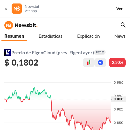
Newsbit
Ver
Ver app
Resumen
Estadísticas
Explicación
News
Precio de EigenCloud (prev. EigenLayer)
#212
$
0,1802
2,30%
€