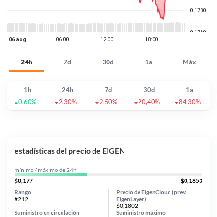
24h
7d
30d
1a
Máx
1h
24h
7d
30d
1a
0,60%
2,30%
2,50%
20,40%
84,30%
estadísticas del precio de EIGEN
mínimo / máximo de 24h
$0,177
$0,1853
Rango
Precio de EigenCloud (prev.
#212
EigenLayer)
$0,1802
Suministro en circulación
Suministro máximo