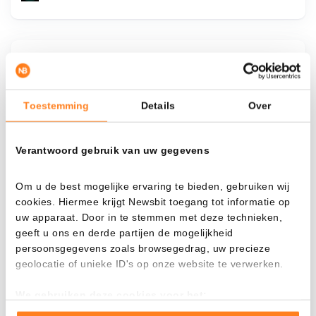
¿Qué pasa si…?
Mira cuánto valor tendrías hoy si hubieras
Toestemming
Details
Over
aplicado el dollar-cost averaging en distintas
criptomonedas.
Verantwoord gebruik van uw gegevens
Había invertido
En
$
Om u de best mogelijke ervaring te bieden, gebruiken wij
cookies. Hiermee krijgt Newsbit toegang tot informatie op
Cada
Desde
uw apparaat. Door in te stemmen met deze technieken,
geeft u ons en derde partijen de mogelijkheid
persoonsgegevens zoals browsegedrag, uw precieze
geolocatie of unieke ID's op onze website te verwerken.
Valor total
We gebruiken deze cookies voor het:
$
897,51
Goed laten functioneren van deze website
- 0,00%
- $ 1.302,49