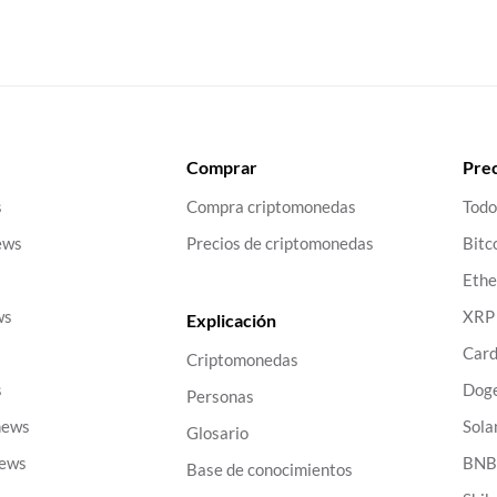
Comprar
Prec
s
Compra criptomonedas
Todo
ews
Precios de criptomonedas
Bitc
Eth
ws
XRP
Explicación
Car
Criptomonedas
s
Dog
Personas
news
Sola
Glosario
news
BN
Base de conocimientos