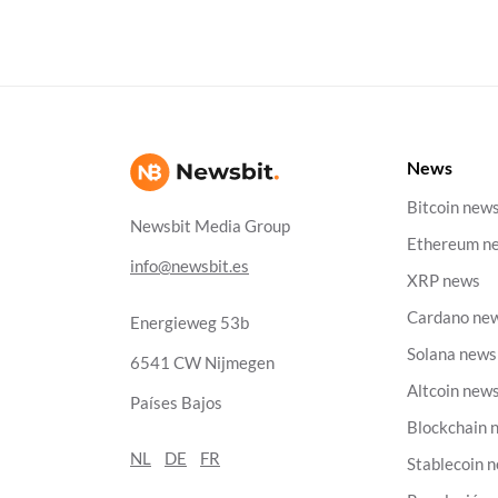
News
Bitcoin new
Newsbit Media Group
Ethereum n
info@newsbit.es
XRP news
Cardano ne
Energieweg 53b
Solana news
6541 CW Nijmegen
Altcoin new
Países Bajos
Blockchain 
NL
DE
FR
Stablecoin 