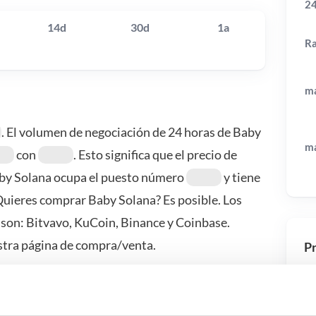
24
14d
30d
1a
R
má
. El volumen de negociación de 24 horas de Baby
má
con
. Esto significa que el precio de
by Solana ocupa el puesto número
y tiene
¿Quieres comprar Baby Solana? Es posible. Los
son: Bitvavo, KuCoin, Binance y Coinbase.
tra página de compra/venta.
Pr
 pasa si…?