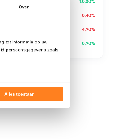
Lighter
LIT
10,00%
Over
Pump.fun
PUMP
0,40%
Ondo
ONDO
4,90%
ng tot informatie op uw
Bitcoin
BTC
0,90%
heid persoonsgegevens zoals
Alles toestaan
nde doelen of maak
ns verwerken op basis van
de tekst 'cookies' te klikken