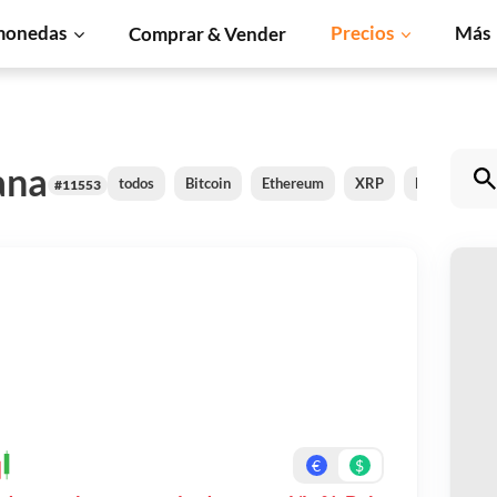
monedas
Precios
Más
Comprar & Vender
ana
todos
Bitcoin
Ethereum
XRP
BNB
Sol
#11553
C
Pa
Re
€
$