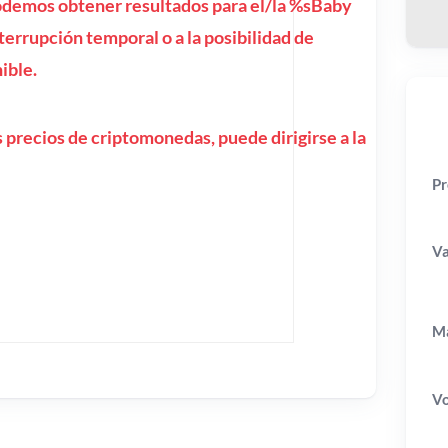
demos obtener resultados para el/la %sBaby
errupción temporal o a la posibilidad de
ible.
 precios de criptomonedas, puede dirigirse a la
Pr
Va
Ma
V