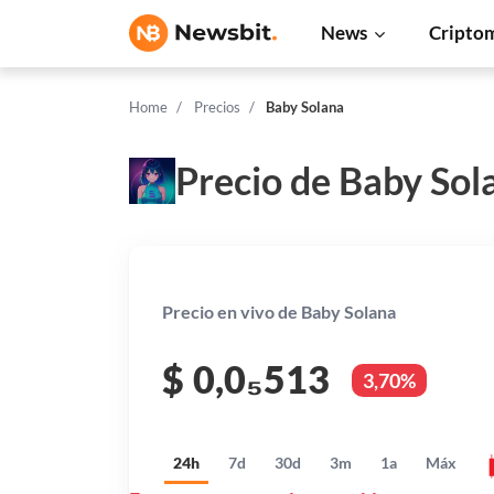
News
Cripto
Home
Precios
Baby Solana
Precio de Baby Sol
Precio en vivo de Baby Solana
$
0,0₅513
3,70%
24h
7d
30d
3m
1a
Máx