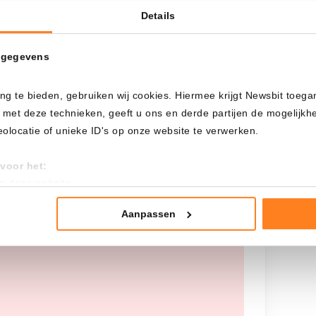
Details
Cada
Desde
 gegevens
ng te bieden, gebruiken wij cookies. Hiermee krijgt Newsbit toega
Inversión total
 met deze technieken, geeft u ons en derde partijen de mogelijk
---
locatie of unieke ID's op onze website te verwerken.
voor het:
an deze website
tistieken
nte advertenties
Aanpassen
 worden opgehaald, probeer het later
mming te geven om deze technieken te gebruiken voor bovenstaa
nder het maken van bezwaar tegen bedrijven die persoonsgegeve
 uw privacy-instellingen te allen tijde inzien en bijwerken door op 
r informatie: zie ons
privacy
- en
cookiestatement
.