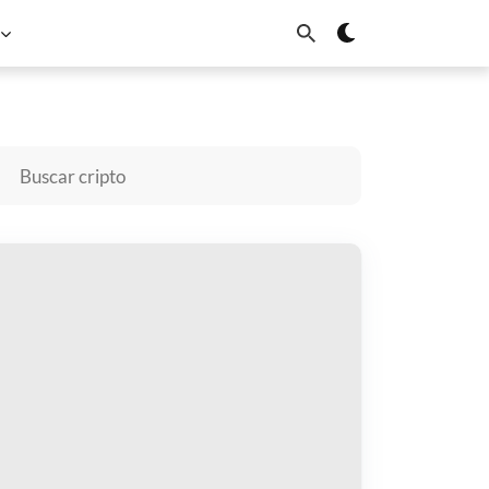
ana
Dogecoin
Cardano
Chainlink
Sui
omprar Baby Solana
gar con
$
cibir