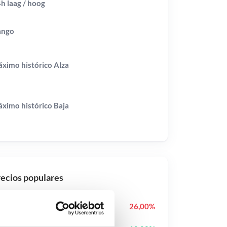
h laag / hoog
ango
ximo histórico
Alza
ximo histórico
Baja
ecios populares
Cash Cat
CASHCAT
26,00%