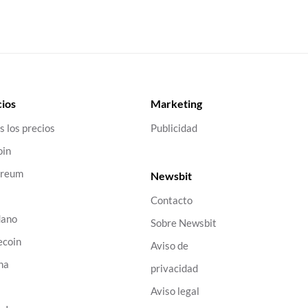
ios
Marketing
s los precios
Publicidad
oin
ereum
Newsbit
Contacto
dano
Sobre Newsbit
ecoin
Aviso de
na
privacidad
B
Aviso legal