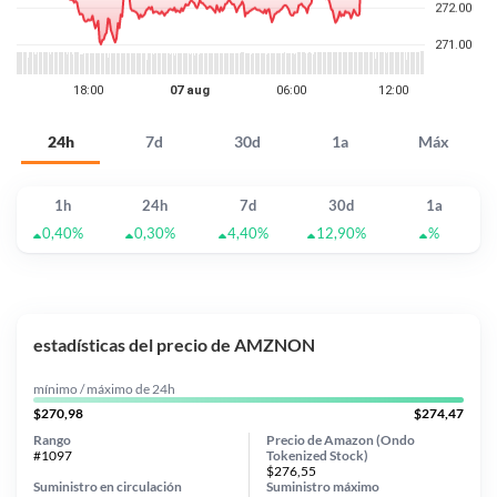
24h
7d
30d
1a
Máx
1h
24h
7d
30d
1a
0,40%
0,30%
4,40%
12,90%
%
estadísticas del precio de AMZNON
mínimo / máximo de 24h
$270,98
$274,47
Rango
Precio de Amazon (Ondo
#1097
Tokenized Stock)
$276,55
Suministro en circulación
Suministro máximo