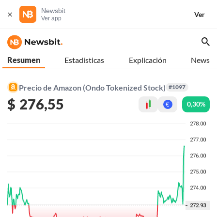
Newsbit
Ver
Ver app
Resumen
Estadísticas
Explicación
News
Precio de Amazon (Ondo Tokenized Stock)
#1097
$
276,55
0,30%
€