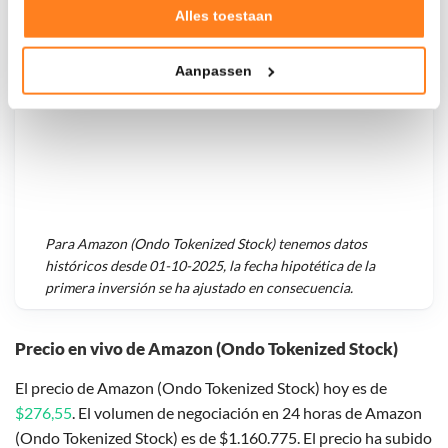
Verzamelen van gebruiksstatistieken
Alles toestaan
Tonen en meten van relevante advertenties
Aanpassen
Klik hieronder om ons toestemming te geven om deze
technieken te gebruiken voor bovenstaande doelen of
maak gedetailleerde keuzes, waaronder het maken van
bezwaar tegen bedrijven die persoonsgegevens verwerken
op basis van gerechtvaardigd belang. U kunt uw privacy-
instellingen te allen tijde inzien en bijwerken door op de
tekst 'cookies' te klikken onderaan de pagina. Voor meer
informatie: zie ons
privacy
- en
cookiestatement
.
Para
Amazon (Ondo Tokenized Stock)
tenemos datos
históricos desde
01-10-2025
, la fecha hipotética de la
primera inversión se ha ajustado en consecuencia.
Precio en vivo de Amazon (Ondo Tokenized Stock)
El precio de Amazon (Ondo Tokenized Stock) hoy es de
$276,55
. El volumen de negociación en 24 horas de Amazon
(Ondo Tokenized Stock) es de $1.160.775. El precio ha subido