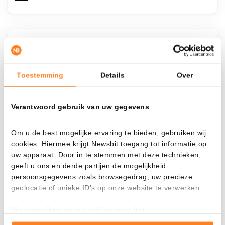
¿Qué pasa si…?
Mira cuánto valor tendrías hoy si hubieras
Toestemming
Details
Over
aplicado el dollar-cost averaging en distintas
criptomonedas.
Verantwoord gebruik van uw gegevens
Había invertido
En
$
Om u de best mogelijke ervaring te bieden, gebruiken wij
cookies. Hiermee krijgt Newsbit toegang tot informatie op
Cada
Desde
uw apparaat. Door in te stemmen met deze technieken,
geeft u ons en derde partijen de mogelijkheid
persoonsgegevens zoals browsegedrag, uw precieze
geolocatie of unieke ID's op onze website te verwerken.
Valor total
We gebruiken deze cookies voor het:
$
1.284,14
Goed laten functioneren van deze website
+ 16,74%
+ $ 184,14