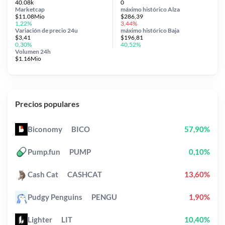
40.08k
0
Marketcap
máximo histórico
Alza
$11.08Mio
$286,39
1,22%
3,44%
Variación de precio
24u
máximo histórico
Baja
$3,41
$196,81
0,30%
40,52%
Volumen 24h
$1.16Mio
Precios populares
Biconomy
BICO
57,90%
Pump.fun
PUMP
0,10%
Cash Cat
CASHCAT
13,60%
Pudgy Penguins
PENGU
1,90%
Lighter
LIT
10,40%