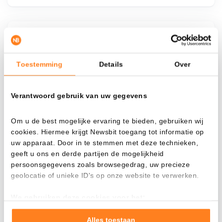
¿Qué pasa si…?
Mira cuánto valor tendrías hoy si hubieras
Toestemming
Details
Over
aplicado el dollar-cost averaging en distintas
criptomonedas.
Verantwoord gebruik van uw gegevens
Había invertido
En
Om u de best mogelijke ervaring te bieden, gebruiken wij
$
cookies. Hiermee krijgt Newsbit toegang tot informatie op
Cada
Desde
uw apparaat. Door in te stemmen met deze technieken,
geeft u ons en derde partijen de mogelijkheid
persoonsgegevens zoals browsegedrag, uw precieze
geolocatie of unieke ID's op onze website te verwerken.
Valor total
We gebruiken deze cookies voor het:
---
Goed laten functioneren van deze website
Verzamelen van gebruiksstatistieken
Alles toestaan