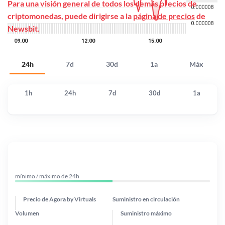
Para una visión general de todos los demás precios de
criptomonedas, puede dirigirse a la
página de precios
de
Newsbit.
24h
7d
30d
1a
Máx
1h
24h
7d
30d
1a
mínimo / máximo de 24h
Precio de Agora by Virtuals
Suministro en circulación
Volumen
Suministro máximo