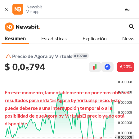
Newsbit
Ver
Ver app
Resumen
Estadísticas
Explicación
News
Precio de Agora by Virtuals
#10708
$
0,0₅794
6,20%
€
En este momento, lamentablemente no podemos obtener
resultados para el/la %sAgora by Virtualsprecio. Esto
puede deberse a una interrupción temporal o a la
posibilidad de queAgora by VirtualsEl precio ya no está
disponible.