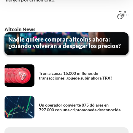
instellingen te allen tijde inzien en bijwerken door op de
tekst 'cookies' te klikken onderaan de pagina. Voor meer
0
informatie: zie ons
privacy
- en
cookiestatement
.
Altcoin News
Nadie quiere comprar altcoins ahora:
¿cuándo volverán a despegar los precios?
Tron alcanza 15.000 millones de
transacciones: ¿puede subir ahora TRX?
Un operador convierte 875 dólares en
797.000 con una criptomoneda desconocida