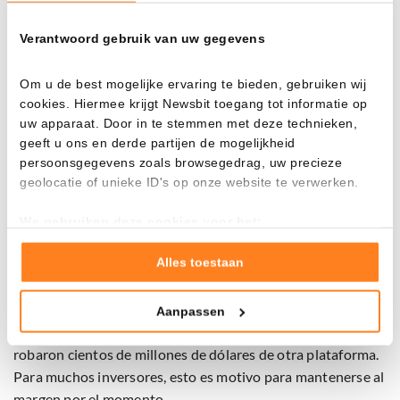
estas sospechas.
Verantwoord gebruik van uw gegevens
Confianza en DeFi nuevamente bajo presión
Om u de best mogelijke ervaring te bieden, gebruiken wij
cookies. Hiermee krijgt Newsbit toegang tot informatie op
Aave ha intervenido y ha suspendido temporalmente los
uw apparaat. Door in te stemmen met deze technieken,
mercados afectados. Según la plataforma, los tokens en la
geeft u ons en derde partijen de mogelijkheid
blockchain de Ethereum todavía están completamente
persoonsgegevens zoals browsegedrag, uw precieze
respaldados, pero la incertidumbre entre los usuarios sigue
geolocatie of unieke ID's op onze website te verwerken.
siendo alta.
We gebruiken deze cookies voor het:
Goed laten functioneren van deze website
El incidente demuestra cuán vulnerable sigue siendo el
Verzamelen van gebruiksstatistieken
Alles toestaan
sector. Las plataformas DeFi permiten operar y prestar sin
Tonen en meten van relevante advertenties
intermediarios, pero también conllevan riesgos.
Aanpassen
Klik hieronder om ons toestemming te geven om deze
El hackeo ocurre poco después de otro ataque en el que se
technieken te gebruiken voor bovenstaande doelen of
robaron cientos de millones de dólares de otra plataforma.
maak gedetailleerde keuzes, waaronder het maken van
Para muchos inversores, esto es motivo para mantenerse al
bezwaar tegen bedrijven die persoonsgegevens verwerken
margen por el momento.
op basis van gerechtvaardigd belang. U kunt uw privacy-