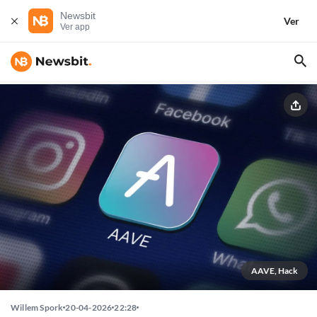
Newsbit
Ver
Ver app
AAVE, Hack
Willem Spork
20-04-2026
22:28