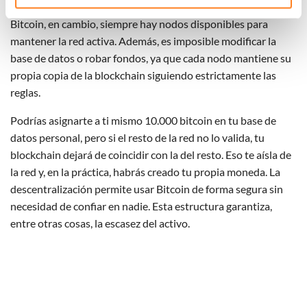
un problema, toda la plataforma queda fuera de servicio. En
technieken te gebruiken voor bovenstaande doelen of
Bitcoin, en cambio, siempre hay nodos disponibles para
maak gedetailleerde keuzes, waaronder het maken van
mantener la red activa. Además, es imposible modificar la
bezwaar tegen bedrijven die persoonsgegevens verwerken
base de datos o robar fondos, ya que cada nodo mantiene su
op basis van gerechtvaardigd belang. U kunt uw privacy-
instellingen te allen tijde inzien en bijwerken door op de
propia copia de la blockchain siguiendo estrictamente las
tekst 'cookies' te klikken onderaan de pagina. Voor meer
reglas.
informatie: zie ons
privacy
- en
cookiestatement
.
Podrías asignarte a ti mismo 10.000 bitcoin en tu base de
datos personal, pero si el resto de la red no lo valida, tu
blockchain dejará de coincidir con la del resto. Eso te aísla de
la red y, en la práctica, habrás creado tu propia moneda. La
descentralización permite usar Bitcoin de forma segura sin
necesidad de confiar en nadie. Esta estructura garantiza,
entre otras cosas, la escasez del activo.