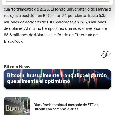
Harvard
también ajustó su cartera de criptomonedas en el
technieken te gebruiken voor bovenstaande doelen of
cuarto trimestre de 2025. El fondo universitario de Harvard
maak gedetailleerde keuzes, waaronder het maken van
bezwaar tegen bedrijven die persoonsgegevens verwerken
redujo su posición en BTC en un 21 por ciento, hasta 5,35
op basis van gerechtvaardigd belang. U kunt uw privacy-
millones de acciones de IBIT, valoradas en 265,8 millones
instellingen te allen tijde inzien en bijwerken door op de
de dólares. Al mismo tiempo, creó una nueva inversión de
tekst 'cookies' te klikken onderaan de pagina. Voor meer
86,8 millones de dólares en el fondo de Ethereum de
informatie: zie ons
privacy
- en
cookiestatement
.
BlackRock.
0
Bitcoin News
Bitcoin, inusualmente tranquilo: el patrón
que alimenta el optimismo
BlackRock domina el mercado de ETF de
Bitcoin con compras diarias