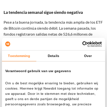
La tendencia semanal sigue siendo negativa
Pese a la buena jornada, la tendencia más amplia de los ETF
de Bitcoin continúa siendo débil. La semana pasada, los
fondos registraron salidas netas de 526,6 millones de
dólares durante una semana bursátil más corta. Las bolsas
estadounidenses permanecieron parcialmente cerradas por
un festivo nacional. Con ello, ya son ocho semanas
Toestemming
Details
Over
consecutivas de salidas netas.
En cambio, la semana fue más positiva para los ETF al
Verantwoord gebruik van uw gegevens
contado de Ethereum, que cerraron con entradas netas de
50,3 millones de dólares.
Om u de best mogelijke ervaring te bieden, gebruiken wij
cookies. Hiermee krijgt Newsbit toegang tot informatie op
La
cotización de Bitcoin
ronda en el momento de escribir
uw apparaat. Door in te stemmen met deze technieken,
geeft u ons en derde partijen de mogelijkheid
estas líneas los 63.100 dólares. La mayor criptomoneda se
persoonsgegevens zoals browsegedrag, uw precieze
sitúa así más de un 7% por encima del nivel de hace una