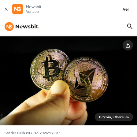
Newsbit
Ver
Ver app
Bitcoin, Ethereum
Sander Derks
07-07-2026
12:31