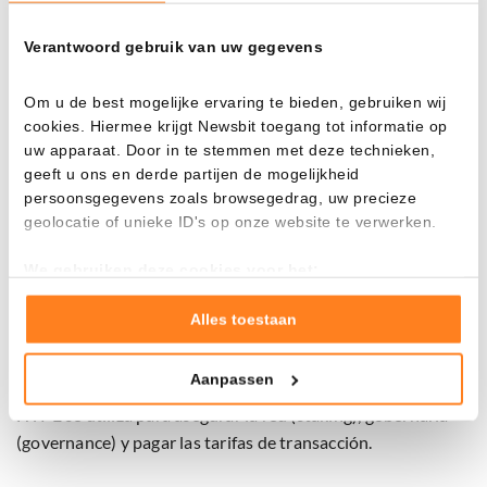
Verantwoord gebruik van uw gegevens
Om u de best mogelijke ervaring te bieden, gebruiken wij
cookies. Hiermee krijgt Newsbit toegang tot informatie op
uw apparaat. Door in te stemmen met deze technieken,
geeft u ons en derde partijen de mogelijkheid
persoonsgegevens zoals browsegedrag, uw precieze
geolocatie of unieke ID's op onze website te verwerken.
El precio de HYPE en 2026. – Fuente: CoinGecko
We gebruiken deze cookies voor het:
Hyperliquid es una bolsa de criptomonedas
Goed laten functioneren van deze website
descentralizada con su propia blockchain, enfocada en el
Verzamelen van gebruiksstatistieken
Alles toestaan
comercio de futuros perpetuos. Estos son derivados que
Tonen en meten van relevante advertenties
permiten a los comerciantes especular sobre los
Aanpassen
movimientos de precios sin poseer la moneda. El token
Klik hieronder om ons toestemming te geven om deze
technieken te gebruiken voor bovenstaande doelen of
HYPE se utiliza para asegurar la red (staking), gobernarla
maak gedetailleerde keuzes, waaronder het maken van
(governance) y pagar las tarifas de transacción.
bezwaar tegen bedrijven die persoonsgegevens verwerken
op basis van gerechtvaardigd belang. U kunt uw privacy-