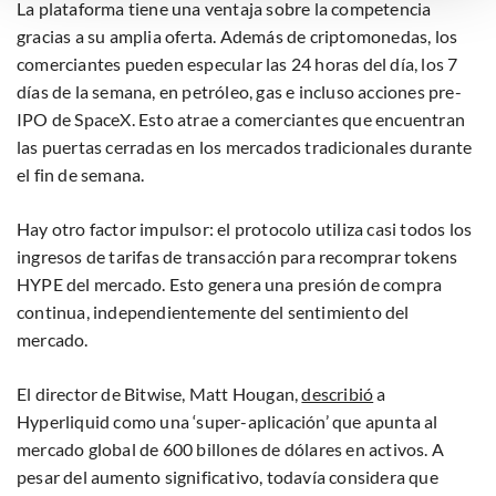
La plataforma tiene una ventaja sobre la competencia
instellingen te allen tijde inzien en bijwerken door op de
gracias a su amplia oferta. Además de criptomonedas, los
tekst 'cookies' te klikken onderaan de pagina. Voor meer
comerciantes pueden especular las 24 horas del día, los 7
informatie: zie ons
privacy
- en
cookiestatement
.
días de la semana, en petróleo, gas e incluso acciones pre-
IPO de SpaceX. Esto atrae a comerciantes que encuentran
las puertas cerradas en los mercados tradicionales durante
el fin de semana.
Hay otro factor impulsor: el protocolo utiliza casi todos los
ingresos de tarifas de transacción para recomprar tokens
HYPE del mercado. Esto genera una presión de compra
continua, independientemente del sentimiento del
mercado.
El director de Bitwise, Matt Hougan,
describió
a
Hyperliquid como una ‘super-aplicación’ que apunta al
mercado global de 600 billones de dólares en activos. A
pesar del aumento significativo, todavía considera que