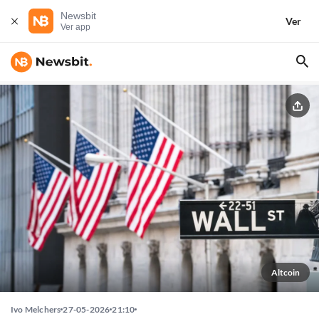
Newsbit
Ver
Ver app
Altcoin
Ivo Melchers
27-05-2026
21:10