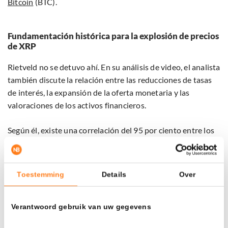
Bitcoin
(BTC).
Fundamentación histórica para la explosión de precios
de XRP
Rietveld no se detuvo ahí. En su análisis de video, el analista
también discute la relación entre las reducciones de tasas
de interés, la expansión de la oferta monetaria y las
valoraciones de los activos financieros.
Según él, existe una correlación del 95 por ciento entre los
aumentos en la oferta monetaria M2, que generalmente
está relacionada con las reducciones de tasas de interés, y
el rendimiento de los activos digitales y las acciones.
Toestemming
Details
Over
Esto sugiere, según Rietveld, que las próximas reducciones
de tasas de interés del banco central estadounidense serán
Verantwoord gebruik van uw gegevens
muy favorables para activos como XRP.