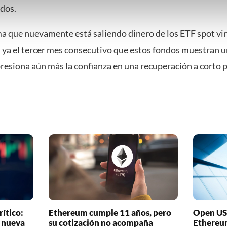
udos.
nder het maken van bezwaar tegen bedrijven die persoonsgegeve
 uw privacy-instellingen te allen tijde inzien en bijwerken door op 
ma que nuevamente está saliendo dinero de los ETF spot vi
r informatie: zie ons
privacy
- en
cookiestatement
.
 ya el tercer mes consecutivo que estos fondos muestran u
presiona aún más la confianza en una recuperación a corto p
ítico:
Ethereum cumple 11 años, pero
Open US
a nueva
su cotización no acompaña
Ethereu