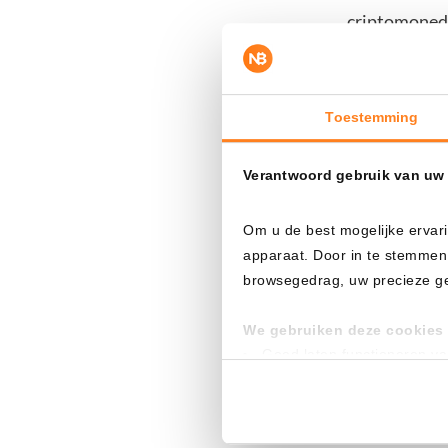
criptomoneda
Los analista
inversiones 
Toestemming
posiciones se
Verantwoord gebruik van uw
Temor a un
Om u de best mogelijke ervari
La inquietud
apparaat. Door in te stemmen
browsegedrag, uw precieze geo
temen que la 
mayor restric
We gebruiken deze cookies 
Goed laten functioneren v
El instituto
Verzamelen van gebruikssta
disminución d
Tonen en meten van releva
liquidez. Es
Klik hieronder om ons toeste