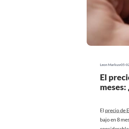
Leon Markus
05-0
El prec
meses: 
El
precio de 
bajo en 8 me
considerable