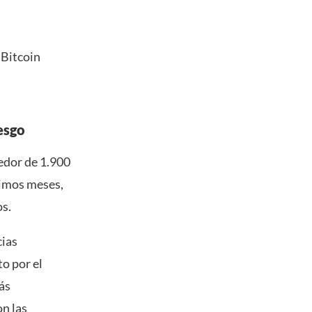
 Bitcoin
esgo
dedor de 1.900
ltimos meses,
os.
cias
o por el
ás
on las