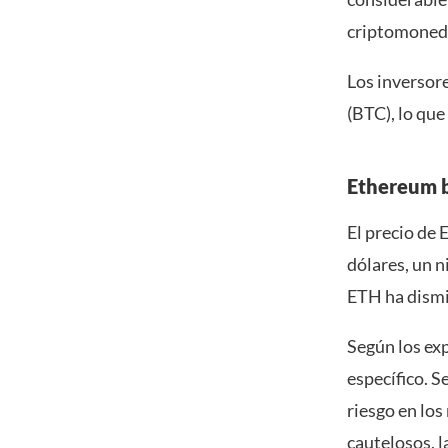
criptomoneda
Los inversor
(BTC), lo que
Ethereum b
El precio de 
dólares, un n
ETH ha dismin
Según los exp
específico. S
riesgo en los
cautelosos, l