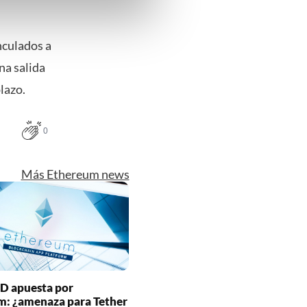
ns verwerken op basis van
de tekst 'cookies' te klikken
nculados a
na salida
lazo.
0
Más Ethereum news
D apuesta por
m: ¿amenaza para Tether