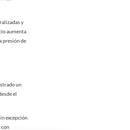
ralizadas y
ecio aumenta
a presión de
ostrado un
desde el
sin excepción
s con