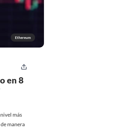
Ethereum
jo en 8
?
 nivel más
r de manera