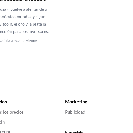
osaki vuelve a alertar de un
onómico mundial y sigue
itcoin, el oro y la plata la
ección para los inversores.
26 julio 2026
1 – 3 minutos
ios
Marketing
s los precios
Publicidad
oin
ereum
Newsbit