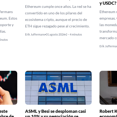
y USDC?
Ethereum cumple once años. La red se ha
ffermans
Ethereum r
convertido en uno de los pilares del
reum. Estos
empresas. 
ecosistema cripto, aunque el precio de
soporte y
las moneda
ETH sigue rezagado pese al crecimiento.
ías.
transforma
Erik Juffermans
01 agosto 2026
2 – 4 minutos
mercado cr
minutos
Erik Jufferma
este
ASML y Besi se desploman casi
Robert K
mbre de
un 10% y su negociación se
economí