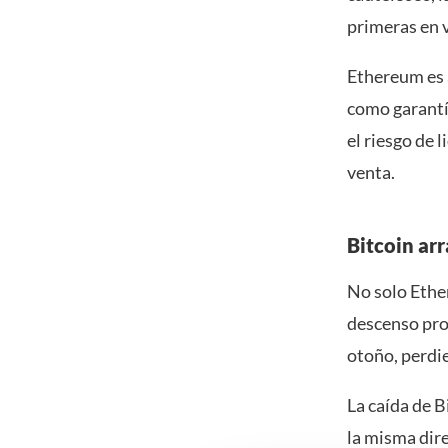
primeras en 
Ethereum es 
como garantí
el riesgo de 
venta.
Bitcoin arr
No solo Ethe
descenso pro
otoño, perdie
La caída de B
la misma dire