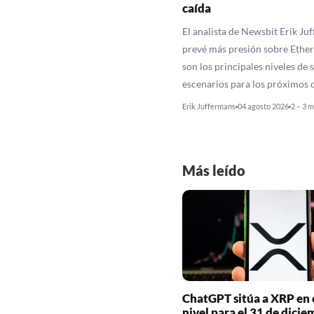
caída
El analista de Newsbit Erik Ju
prevé más presión sobre Ethe
son los principales niveles de 
escenarios para los próximos d
Erik Juffermans
04 agosto 2026
2 – 3 
Más leído
ChatGPT sitúa a XRP en 
nivel para el 31 de dicie