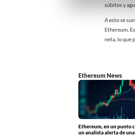
súbitos y ag
gedetailleerde keuzes, waaro
gerechtvaardigd belang. U kunt
A esto se su
onderaan de pagina. Voor mee
Ethereum. Es
neta, lo que 
Ethereum News
Ethereum, en un punto cr
un analista alerta de un