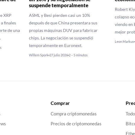
suspende temporalmente
Robert Kiy
de XRP
ASML y Besi pierden casi un 10%
colapso ec
a finales
después de que China presentara sus
viendo en B
erte de una
propias máquinas DUV para fabricar
mejor prot
.
chips. La negociación se suspendió
Leon Markus
temporalmente en Euronext.
s
Willem Spork
27 julio 2026
2 – 5 minutos
Comprar
Prec
s
Compra criptomonedas
Todo
ews
Precios de criptomonedas
Bitc
Eth