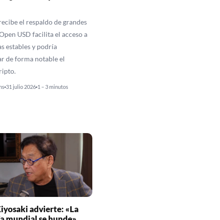
ecibe el respaldo de grandes
Open USD facilita el acceso a
s estables y podría
r de forma notable el
ipto.
ns
31 julio 2026
1 – 3 minutos
iyosaki advierte: «La
a mundial se hunde»