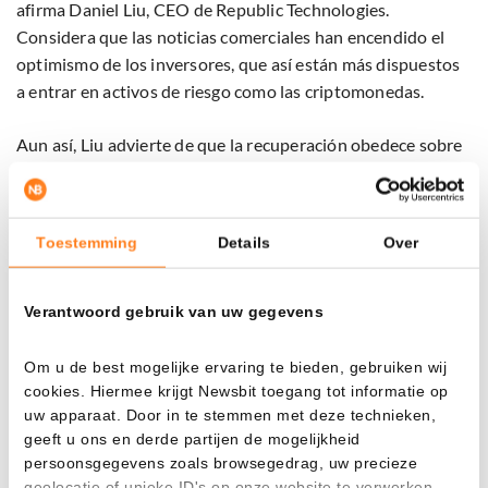
afirma Daniel Liu, CEO de Republic Technologies.
Considera que las noticias comerciales han encendido el
optimismo de los inversores, que así están más dispuestos
a entrar en activos de riesgo como las criptomonedas.
Aun así, Liu advierte de que la recuperación obedece sobre
todo a las expectativas de condiciones financieras más
laxas, y no a una solución estructural del conflicto
comercial. “Los inversores están apostando por un entorno
Toestemming
Details
Over
de política más favorable, no por un verdadero avance
entre EE. UU. y China”, señala.
Verantwoord gebruik van uw gegevens
El
sentimiento
también viró en el índice Fear and Greed. El
domingo por la tarde, el 51% de los usuarios mostraba
Om u de best mogelijke ervaring te bieden, gebruiken wij
confianza en el mercado, frente al 40% del sábado.
cookies. Hiermee krijgt Newsbit toegang tot informatie op
uw apparaat. Door in te stemmen met deze technieken,
geeft u ons en derde partijen de mogelijkheid
Trump y la APEC añaden volatilidad extra a las
persoonsgegevens zoals browsegedrag, uw precieze
cotizaciones
geolocatie of unieke ID's op onze website te verwerken.