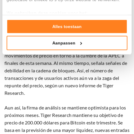
Daniel Kim, de Tiger Research, destaca la influencia de
We gebruiken deze cookies voor het:
Donald Trump como principal motor del reciente repunte.
Goed laten functioneren van deze website
“Su diálogo renovado con China no solo ha favorecido a
Verzamelen van gebruiksstatistieken
Alles toestaan
Tonen en meten van relevante advertenties
Bitcoin, sino también a otros mercados de riesgo”, afirma.
Aanpassen
Klik hieronder om ons toestemming te geven om deze
Según Kim, los inversores deben prepararse para más
technieken te gebruiken voor bovenstaande doelen of
movimientos de precio en torno a la cumbre de la APEC a
maak gedetailleerde keuzes, waaronder het maken van
finales de esta semana. Al mismo tiempo, señala señales de
bezwaar tegen bedrijven die persoonsgegevens verwerken
debilidad en la cadena de bloques. Así, el número de
op basis van gerechtvaardigd belang. U kunt uw privacy-
transacciones y de usuarios activos aún va a la zaga del
instellingen te allen tijde inzien en bijwerken door op de
repunte del precio, según un nuevo informe de Tiger
tekst 'cookies' te klikken onderaan de pagina. Voor meer
informatie: zie ons
privacy
- en
cookiestatement
.
Research.
Aun así, la firma de análisis se mantiene optimista para los
próximos meses. Tiger Research mantiene su objetivo de
precio de 200.000 dólares para Bitcoin este trimestre. Se
basa en la previsión de una mayor liquidez, nuevas entradas