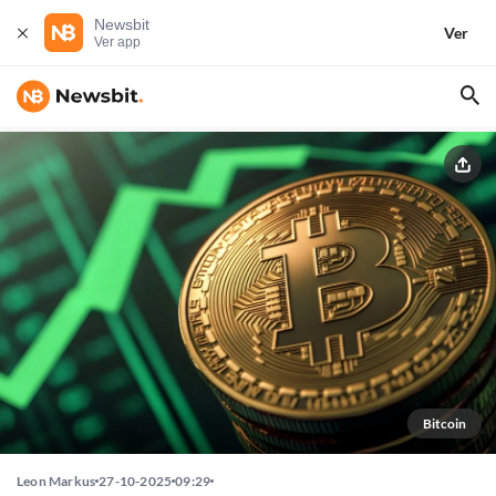
Newsbit
Ver
Ver app
Bitcoin
Leon Markus
27-10-2025
09:29