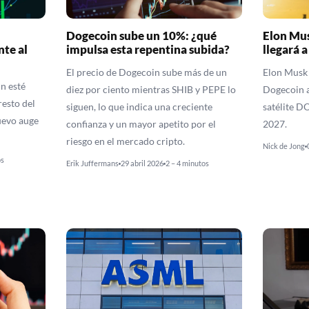
Dogecoin sube un 10%: ¿qué
Elon Mu
te al
impulsa esta repentina subida?
llegará a
El precio de Dogecoin sube más de un
Elon Musk 
n esté
diez por ciento mientras SHIB y PEPE lo
Dogecoin a
esto del
siguen, lo que indica una creciente
satélite 
uevo auge
confianza y un mayor apetito por el
2027.
riesgo en el mercado cripto.
Nick de Jong
os
Erik Juffermans
29 abril 2026
2 – 4 minutos