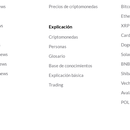
ews
Precios de criptomonedas
Bitc
Eth
ws
XRP
Explicación
Car
Criptomonedas
s
Dog
Personas
news
Sola
Glosario
news
BN
Base de conocimientos
news
Shib
Explicación básica
Vech
Trading
Aval
POL