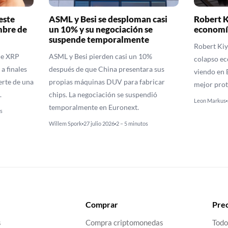
este
ASML y Besi se desploman casi
Robert K
mbre de
un 10% y su negociación se
economí
suspende temporalmente
Robert Kiy
de XRP
ASML y Besi pierden casi un 10%
colapso ec
a finales
después de que China presentara sus
viendo en B
erte de una
propias máquinas DUV para fabricar
mejor prot
.
chips. La negociación se suspendió
Leon Markus
temporalmente en Euronext.
s
Willem Spork
27 julio 2026
2 – 5 minutos
Comprar
Prec
s
Compra criptomonedas
Todo