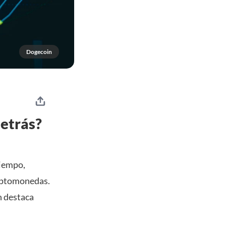
Dogecoin
etrás?
tiempo,
riptomonedas.
n destaca