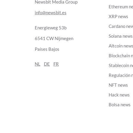
Newsbit Media Group
Ethereum n
info@newsbit.es
XRP news
Cardano ne
Energieweg 53b
Solana news
6541 CW Nijmegen
Altcoin new
Países Bajos
Blockchain 
NL
DE
FR
Stablecoin 
Regulación 
NFT news
Hack news
Bolsa news