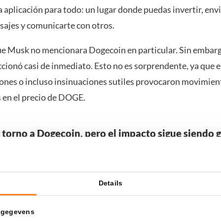
 aplicación para todo: un lugar donde puedas invertir, envi
sajes y comunicarte con otros.
ue Musk no mencionara Dogecoin en particular. Sin embarg
cionó casi de inmediato. Esto no es sorprendente, ya que e
iones o incluso insinuaciones sutiles provocaron movimien
s en el precio de DOGE.
n torno a Dogecoin, pero el impacto sigue siendo 
estaca es que Elon Musk ha estado sorprendentemente ca
gecoin en el último año. Tras la controversia y las deman
Details
ipulación del precio, decidió no promocionar abiertamen
 se demuestra una vez más cuán rápido reacciona el merca
 gegevens
ocia con criptomonedas.