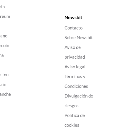
oin
ereum
Newsbit
Contacto
dano
Sobre Newsbit
ecoin
Aviso de
na
privacidad
B
Aviso legal
a Inu
Términos y
ain
Condiciones
anche
Divulgación de
riesgos
Política de
cookies