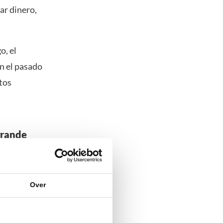
ar dinero,
o, el
n el pasado
tos
grande
llado
das sobre
Over
te la moneda.
do cuando su