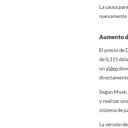
La causa par
nuevamente l
Aumento de
El precio de
de 0,115 dóla
un
video
dond
directamente 
Según Musk, 
y realizar un
sistema de p
La versión d