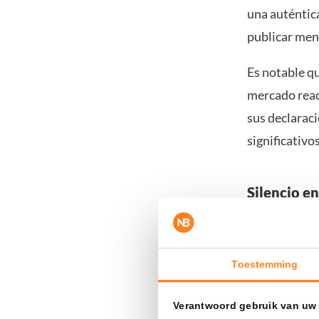
una auténtica
publicar men
Es notable q
mercado reac
sus declarac
significativo
Silencio e
Lo que más d
respecto a Do
Toestemming
supuesta man
Sin embargo,
Verantwoord gebruik van uw
nombre se as