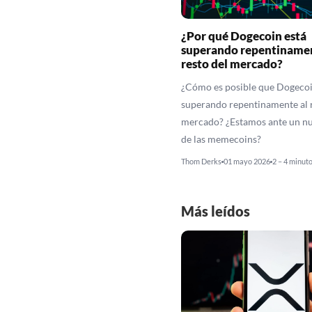
¿Por qué Dogecoin está
superando repentinamen
resto del mercado?
¿Cómo es posible que Dogecoi
superando repentinamente al r
mercado? ¿Estamos ante un n
de las memecoins?
Thom Derks
01 mayo 2026
2 – 4 minut
Más leídos