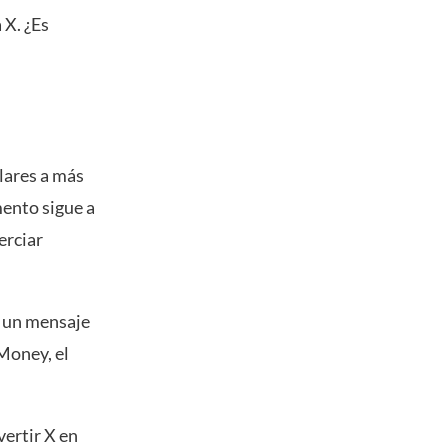
 X. ¿Es
lares a más
mento sigue a
erciar
n un mensaje
 Money, el
ertir X en