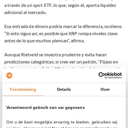
a través de un spot-ETF, lo que, según él, aporta liquidez
adicional al mercado.
Esa entrada de dinero podría marcar la diferencia, sostiene.
“Si esto sigue así, es posible que XRP rompa niveles clave
antes de lo que muchos piensan”, afirma.
Aunque Rietveld se muestra prudente y evita hacer
predicciones categóricas, sí cree ver un patrón. “Fijaos en
las líneas maestras”, dice. “Quien sigue los datos macro y la
mecánica del mercado, lo está viendo suceder.”
Toestemming
Details
Over
Choque de mundos: visión a largo plazo frente a
daytraders
Verantwoord gebruik van uw gegevens
Llama la atención el contraste dentro del mercado. Por un
lado están los inversores que siguen las tendencias
Om u de best mogelijke ervaring te bieden, gebruiken wij
macroeconómicas. Se fijan en la política de tipos, la