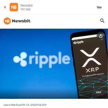
Newsbit
Ver
Ver app
XRP
Leon Markus
29-11-2025
16:01