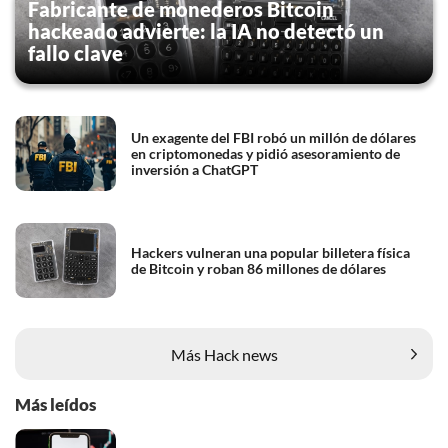
Fabricante de monederos Bitcoin
informatie: zie ons
privacy
- en
cookiestatement
.
hackeado advierte: la IA no detectó un
fallo clave
Un exagente del FBI robó un millón de dólares
en criptomonedas y pidió asesoramiento de
inversión a ChatGPT
Hackers vulneran una popular billetera física
de Bitcoin y roban 86 millones de dólares
Más Hack news
Más leídos