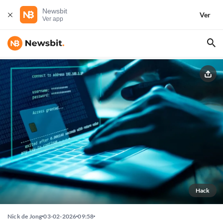
Newsbit
Ver
Ver app
Hack
Nick de Jong
03-02-2026
09:58