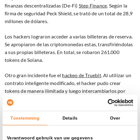
finanzas descentralizadas (De-Fi)
Step Finance
. Según la
firma de seguridad Peck Shield, se trató de un total de 28,9
millones de dólares.
Los hackers lograron acceder a varias billeteras de reserva.
Se apropiaron de las criptomonedas estas, transfiriéndolas
a sus propias billeteras. En total, se robaron 261.000
tokens de Solana.
Otro gran incidente fue el
hackeo de Truebit
. Al utilizar un
contrato inteligente modificado, el hacker pudo crear
tokens de manera ilimitada y luego intercambiarlos por
tokens reales.
Esto provocó que el valor de la criptomoneda asociada,
Toestemming
Details
Over
TRU, se desplomara, y el hacker escapó con 26,4 millones
de dólares.
Verantwoord gebruik van uw gegevens