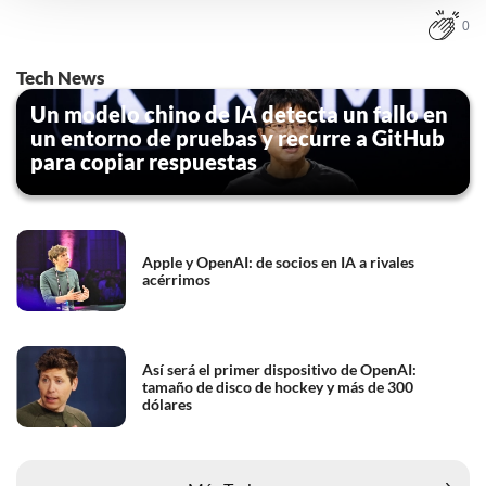
instellingen te allen tijde inzien en bijwerken door op de
0
tekst 'cookies' te klikken onderaan de pagina. Voor meer
informatie: zie ons
privacy
- en
cookiestatement
.
Tech News
Un modelo chino de IA detecta un fallo en
un entorno de pruebas y recurre a GitHub
para copiar respuestas
Apple y OpenAI: de socios en IA a rivales
acérrimos
Así será el primer dispositivo de OpenAI:
tamaño de disco de hockey y más de 300
dólares