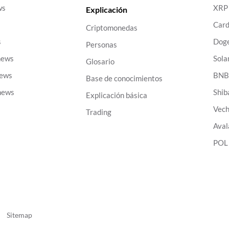
ws
XRP
Explicación
Car
Criptomonedas
s
Dog
Personas
news
Sola
Glosario
news
BN
Base de conocimientos
news
Shib
Explicación básica
Vech
Trading
Aval
POL
|
Sitemap