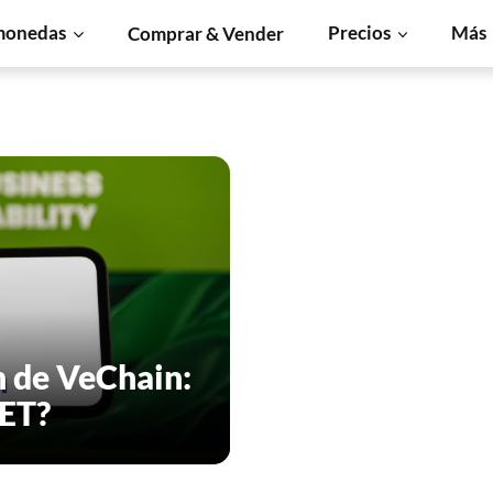
monedas
Precios
Más
Comprar & Vender
n de VeChain:
VET?