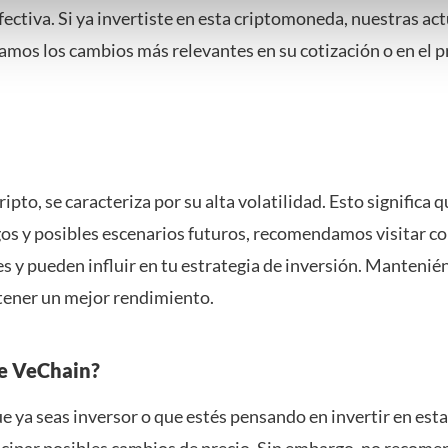
ectiva. Si ya invertiste en esta criptomoneda, nuestras act
nder het maken van bezwaar tegen bedrijven die persoonsgegeve
 uw privacy-instellingen te allen tijde inzien en bijwerken door op 
mos los cambios más relevantes en su cotización o en el p
r informatie: zie ons
privacy
- en
cookiestatement
.
ripto, se caracteriza por su alta volatilidad. Esto significa
os y posibles escenarios futuros, recomendamos visitar con
s y pueden influir en tu estrategia de inversión. Manteni
tener un mejor rendimiento.
re VeChain?
e ya seas inversor o que estés pensando en invertir en est