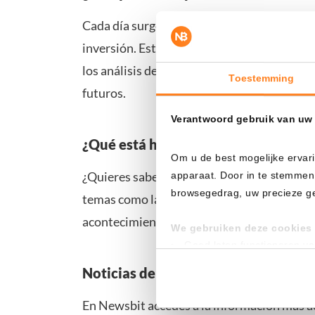
Cada día surgen nuevas actualizaciones y r
inversión. Estas noticias pueden ser deter
los análisis de precio ofrecen una perspec
Toestemming
futuros.
Verantwoord gebruik van uw
¿Qué está haciendo VeChain hoy?
Om u de best mogelijke ervari
¿Quieres saber qué ocurre hoy con VeChain
apparaat. Door in te stemmen
browsegedrag, uw precieze geo
temas como la evolución de su precio, pred
acontecimientos económicos que pueden te
We gebruiken deze cookies 
Goed laten functioneren v
Verzamelen van gebruikssta
Noticias de VeChain hoy
Tonen en meten van releva
En Newsbit accedes a la información más ac
Klik hieronder om ons toeste