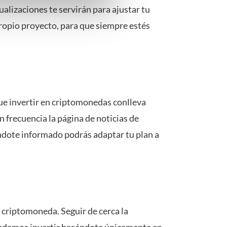
ualizaciones te servirán para ajustar tu
ns verwerken op basis van
de tekst 'cookies' te klikken
ropio proyecto, para que siempre estés
 que invertir en criptomonedas conlleva
 frecuencia la página de noticias de
éndote informado podrás adaptar tu plan a
a criptomoneda. Seguir de cerca la