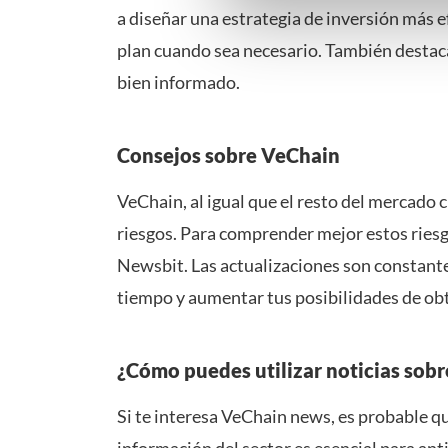
a diseñar una estrategia de inversión más ef
gedetailleerde keuzes, waaro
gerechtvaardigd belang. U kunt
plan cuando sea necesario. También destaca
onderaan de pagina. Voor mee
bien informado.
Consejos sobre VeChain
VeChain, al igual que el resto del mercado c
riesgos. Para comprender mejor estos riesg
Newsbit. Las actualizaciones son constante
tiempo y aumentar tus posibilidades de ob
¿Cómo puedes utilizar noticias sob
Si te interesa VeChain news, es probable qu