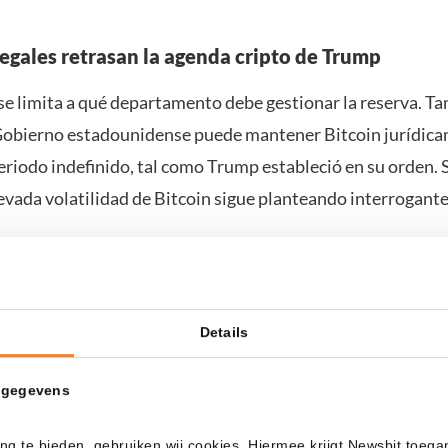
legales retrasan la agenda cripto de Trump
se limita a qué departamento debe gestionar la reserva. T
l Gobierno estadounidense puede mantener Bitcoin jurídic
eriodo indefinido, tal como Trump estableció en su orden. 
elevada volatilidad de Bitcoin sigue planteando interrogante
nto de Justicia confirmó que trabaja de forma intensa tant
con Comercio para desarrollar «opciones legalmente disp
a política de Trump.
Details
certidumbre, el Gobierno mantiene el plan. Durante su cam
 gegevens
ump prometió convertir a Estados Unidos en la capital mund
s. Según la Casa Blanca, el Estado habría dejado de ganar 
ng te bieden, gebruiken wij cookies. Hiermee krijgt Newsbit toega