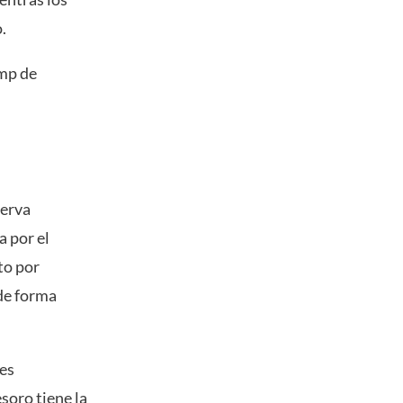
.
ump de
serva
a por el
to por
 de forma
tes
soro tiene la