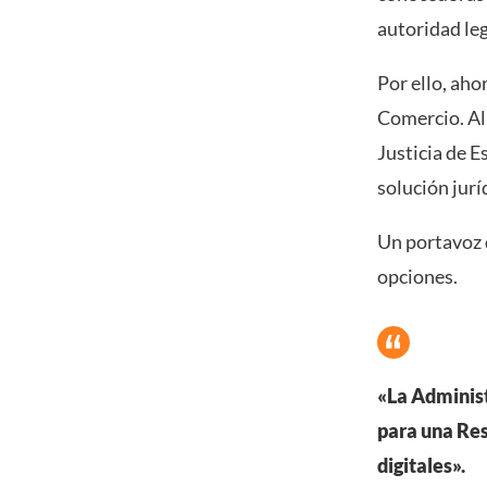
autoridad leg
Por ello, aho
Comercio. Al
Justicia de 
solución jurí
Un portavoz 
opciones.
«La Administ
para una Res
digitales».