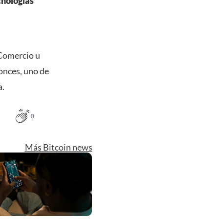
cnologías
 Comercio u
onces, uno de
a.
0
Más Bitcoin news