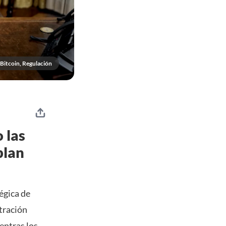
Bitcoin, Regulación
 las
plan
égica de
tración
entras los