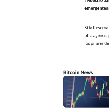
«Nuestro paí
emergentes»
Si la Reserva
otra agencia
los pilares d
Bitcoin News