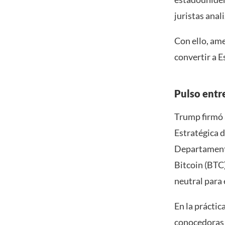
juristas ana
Con ello, am
convertir a E
Pulso entr
Trump firmó 
Estratégica d
Departamento
Bitcoin (BTC
neutral para 
En la práctic
conocedoras 