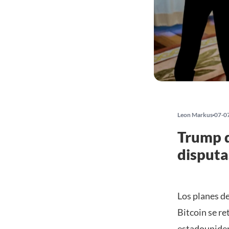
Leon Markus
07-0
Trump q
disputa
Los planes d
Bitcoin se re
estadouniden