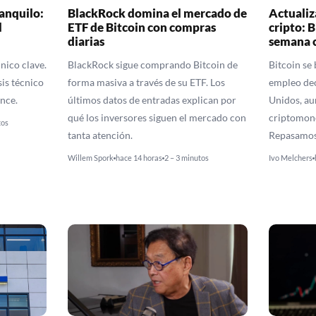
anquilo:
BlackRock domina el mercado de
Actualiz
l
ETF de Bitcoin con compras
cripto: B
diarias
semana 
cnico clave.
BlackRock sigue comprando Bitcoin de
Bitcoin se
sis técnico
forma masiva a través de su ETF. Los
empleo de
ance.
últimos datos de entradas explican por
Unidos, au
qué los inversores siguen el mercado con
criptomon
tos
tanta atención.
Repasamos 
Willem Spork
hace 14 horas
2 – 3 minutos
Ivo Melchers