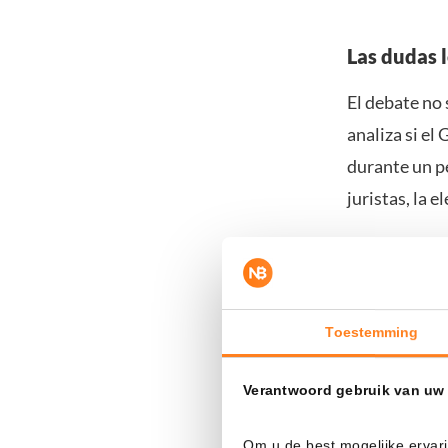
Las dudas 
El debate no 
analiza si e
durante un p
juristas, la 
El Departame
Tesoro como 
encajen con l
Toestemming
Pese a la in
Verantwoord gebruik van uw
electoral, Tr
criptomoneda
Om u de best mogelijke ervari