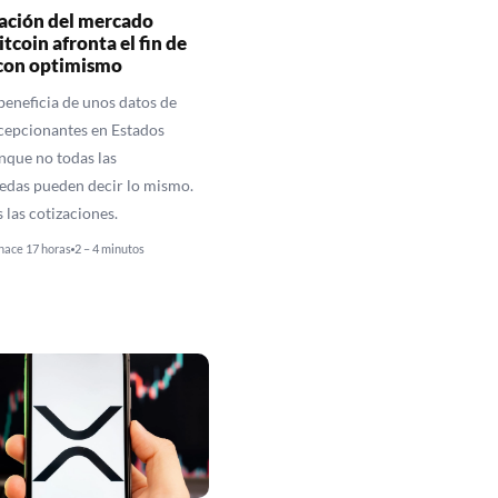
ación del mercado
itcoin afronta el fin de
con optimismo
 beneficia de unos datos de
cepcionantes en Estados
nque no todas las
edas pueden decir lo mismo.
las cotizaciones.
hace 17 horas
2 – 4 minutos