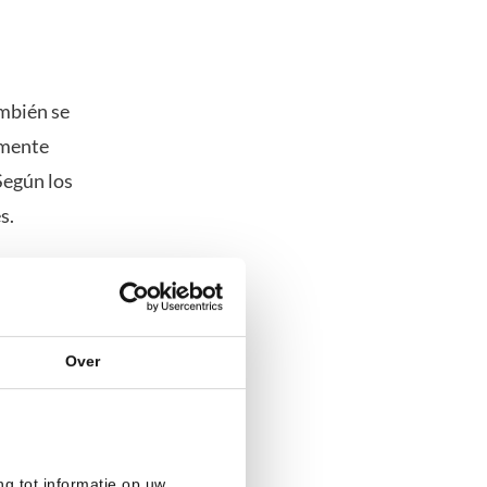
ambién se
amente
Según los
s.
o con el
onibles» que
Over
paña
ial de las
en el pasado
ng tot informatie op uw