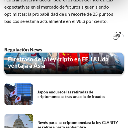
bezwaar tegen bedrijven die persoonsgegevens verwerken
expectativas en el mercado de futuros siguen siendo
op basis van gerechtvaardigd belang. U kunt uw privacy-
optimistas: la
probabilidad
de un recorte de 25 puntos
instellingen te allen tijde inzien en bijwerken door op de
básicos se estima actualmente en el 98,3 por ciento.
tekst 'cookies' te klikken onderaan de pagina. Voor meer
informatie: zie ons
privacy
- en
cookiestatement
.
0
Regulación News
El retraso de la ley cripto en EE. UU. da
ventaja a Asia
Japón endurece las retiradas de
criptomonedas tras una ola de fraudes
Revés para las criptomonedas: la ley CLARITY
se retrasa hasta septiembre