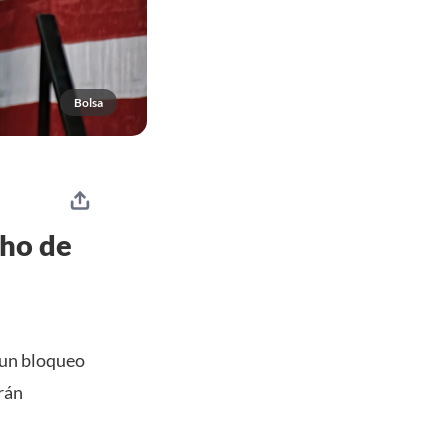
Bolsa
cho de
 un bloqueo
erán