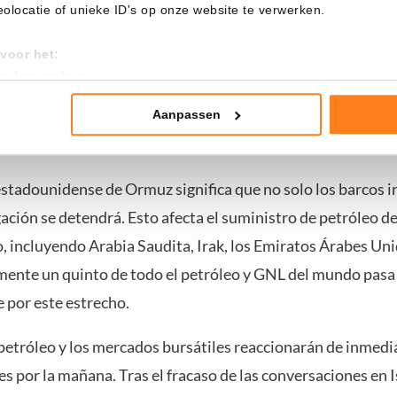
locatie of unieke ID's op onze website te verwerken.
 los mercados y la energía
voor het:
an deze website
 un bloqueo total es una escalada drástica. Mientras que el
tistieken
 pasada trajo alivio a los mercados, esto cambia completa
nte advertenties
Aanpassen
mming te geven om deze technieken te gebruiken voor bovenstaa
nder het maken van bezwaar tegen bedrijven die persoonsgegeve
stadounidense de Ormuz significa que no solo los barcos ir
 uw privacy-instellingen te allen tijde inzien en bijwerken door op 
ación se detendrá. Esto afecta el suministro de petróleo de
r informatie: zie ons
privacy
- en
cookiestatement
.
, incluyendo Arabia Saudita, Irak, los Emiratos Árabes Uni
nte un quinto de todo el petróleo y GNL del mundo pasa
por este estrecho.
 petróleo y los mercados bursátiles reaccionarán de inmedi
nes por la mañana. Tras el fracaso de las conversaciones en