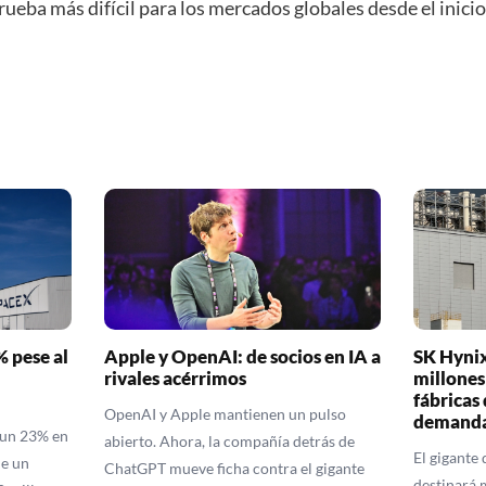
prueba más difícil para los mercados globales desde el inicio
 pese al
Apple y OpenAI: de socios en IA a
SK Hynix
rivales acérrimos
millones
fábricas 
OpenAI y Apple mantienen un pulso
demanda
 un 23% en
abierto. Ahora, la compañía detrás de
El gigante
de un
ChatGPT mueve ficha contra el gigante
destinará 