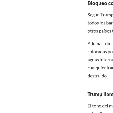
Bloqueo c
Según Trump,
todos los ba
otros países 
Además, dio t
colocadas por
aguas interna
cualquier ira
destruido.
Trump llam
El tono del m