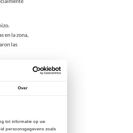
ecialmente
hizo.
s en la zona,
aron las
Over
 está
Irán en el
ida, la
l líder
ng tot informatie op uw
heid persoonsgegevens zoals