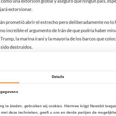
como una extorsión global y aseguró que ningún país, esp
jará extorsionar.
án prometió abrir el estrecho pero deliberadamente no lo 
mo increíble el argumento de Irán de que podría haber mina
Trump, la marina iraní y la mayoría de los barcos que coloc
 sido destruidos.
 conclusión militar
Details
yó con una amenaza militar directa. Manifestó que EE.UU.
 armado y listo, y que el ejército acabará lo que queda de 
 gegevens
uado. Enumeró lo que Irán ya ha perdido: la marina destru
desaparecida, el radar y la defensa antiaérea inservibles, y e
ng te bieden, gebruiken wij cookies. Hiermee krijgt Newsbit toega
enei junto con la mayoría de los demás líderes, muertos.
 met deze technieken, geeft u ons en derde partijen de mogelijk