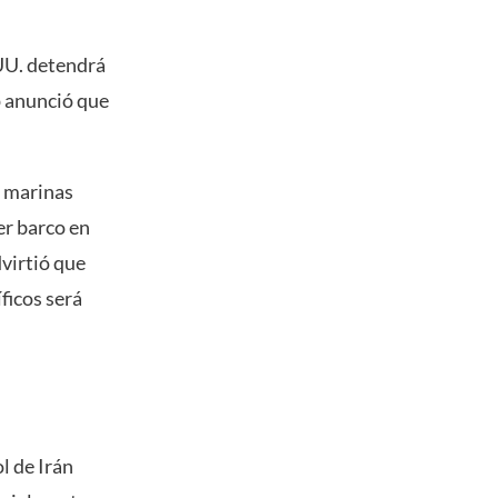
UU. detendrá
p anunció que
s marinas
er barco en
dvirtió que
ficos será
l de Irán