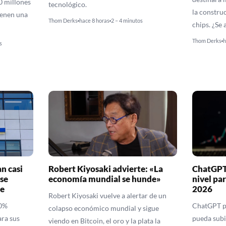
0 millones
tecnológico.
la constru
ienen una
Thom Derks
hace 8 horas
2 – 4 minutos
chips. ¿Se 
Thom Derks
h
s
n casi
Robert Kiyosaki advierte: «La
ChatGPT 
se
economía mundial se hunde»
nivel pa
e
2026
Robert Kiyosaki vuelve a alertar de un
10%
ChatGPT pr
colapso económico mundial y sigue
ra sus
pueda subir
viendo en Bitcoin, el oro y la plata la