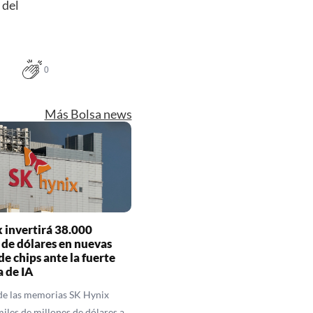
 del
0
Más Bolsa news
 invertirá 38.000
 de dólares en nuevas
de chips ante la fuerte
 de IA
 de las memorias SK Hynix
miles de millones de dólares a