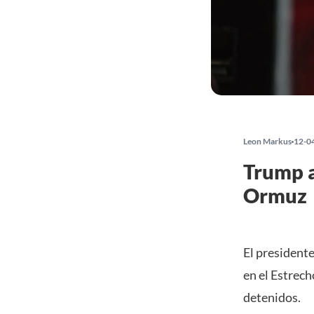
Leon Markus
12-0
Trump a
Ormuz
El president
en el Estrech
detenidos.