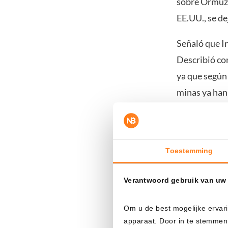
sobre Ormuz 
EE.UU., se de
Señaló que Ir
Describió co
ya que según 
minas ya han
Amenaza de
Toestemming
Trump conclu
completamente
Verantwoord gebruik van uw
momento adec
fuerza aérea 
Om u de best mogelijke ervari
supremo Kham
apparaat. Door in te stemmen