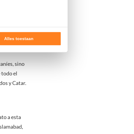
 alto el fuego
mente el
Alles toestaan
nde doelen of maak
ns verwerken op basis van
aníes, sino
de tekst 'cookies' te klikken
 todo el
dos y Catar.
ato a esta
 Islamabad,