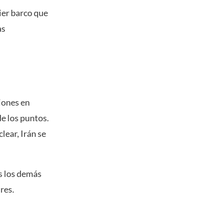
ier barco que
as
iones en
e los puntos.
lear, Irán se
s los demás
res.