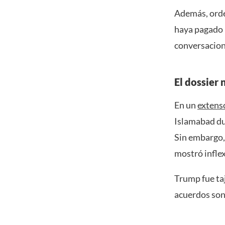
Además, orde
haya pagado p
conversacion
El dossier
En un
extens
Islamabad dur
Sin embargo, 
mostró inflex
Trump fue ta
acuerdos son