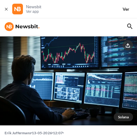
Newsbit
Ver
Ver app
Solana
Erik Juffermans
13-05-2026
12:07