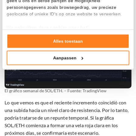
geeft u ons en derde partijen de mogelijkheid
persoonsgegevens zoals browsegedrag, uw precieze
geolocatie of unieke ID's op onze website te verwerken.
We gebruiken deze cookies voor het:
Goed laten functioneren van deze website
Verzamelen van gebruiksstatistieken
Alles toestaan
Tonen en meten van relevante advertenties
Aanpassen
Klik hieronder om ons toestemming te geven om deze
technieken te gebruiken voor bovenstaande doelen of
maak gedetailleerde keuzes, waaronder het maken van
bezwaar tegen bedrijven die persoonsgegevens verwerken
op basis van gerechtvaardigd belang. U kunt uw privacy-
El gráfico semanal de SOL/ETH. – Fuente: TradingView
instellingen te allen tijde inzien en bijwerken door op de
tekst 'cookies' te klikken onderaan de pagina. Voor meer
Lo que vemos es que el reciente incremento coincidió con
informatie: zie ons
privacy
- en
cookiestatement
.
una subida hacia un nivel claro de resistencia. Por lo tanto,
podría tratarse de un repunte temporal. Si la gráfica
SOL/ETH comienza a formar una vela roja clara en los
próximos días, se confirmaría este escenario.