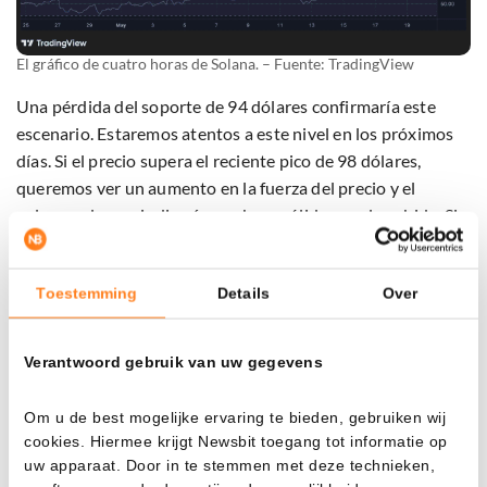
El gráfico de cuatro horas de Solana. – Fuente: TradingView
Una pérdida del soporte de 94 dólares confirmaría este
escenario. Estaremos atentos a este nivel en los próximos
días. Si el precio supera el reciente pico de 98 dólares,
queremos ver un aumento en la fuerza del precio y el
volumen, lo que indicaría una base sólida para la subida. Si
el precio pierde la zona de 94 dólares, el primer objetivo
será 90 dólares.
Toestemming
Details
Over
SOL vs ETH
Verantwoord gebruik van uw gegevens
Otro gráfico interesante a seguir es el de SOL/ETH. Este
gráfico muestra el valor de SOL en comparación con ETH.
Om u de best mogelijke ervaring te bieden, gebruiken wij
Podría ofrecer una respuesta sobre si SOL es una buena
cookies. Hiermee krijgt Newsbit toegang tot informatie op
uw apparaat. Door in te stemmen met deze technieken,
inversión a largo plazo comparado con ETH.