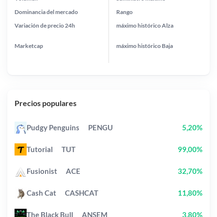
Dominancia del mercado
Rango
Variación de precio
24h
máximo histórico
Alza
Marketcap
máximo histórico
Baja
Precios populares
Pudgy Penguins
PENGU
5,20%
Tutorial
TUT
99,00%
Fusionist
ACE
32,70%
Cash Cat
CASHCAT
11,80%
The Black Bull
ANSEM
3,80%