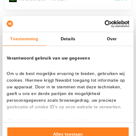
¿Qué pasa si…?
Toestemming
Details
Over
Mira cuánto valor tendrías hoy si hubieras
aplicado el dollar-cost averaging en distintas
Verantwoord gebruik van uw gegevens
criptomonedas.
Había invertido
En
Om u de best mogelijke ervaring te bieden, gebruiken wij
cookies. Hiermee krijgt Newsbit toegang tot informatie op
$
uw apparaat. Door in te stemmen met deze technieken,
Cada
Desde
geeft u ons en derde partijen de mogelijkheid
persoonsgegevens zoals browsegedrag, uw precieze
geolocatie of unieke ID's op onze website te verwerken.
We gebruiken deze cookies voor het:
Valor total
Goed laten functioneren van deze website
---
Verzamelen van gebruiksstatistieken
Alles toestaan