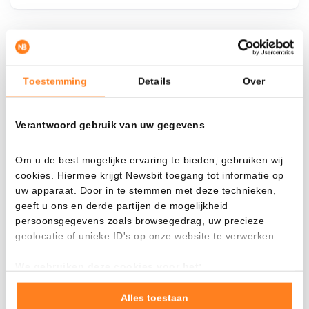
¿Qué pasa si…?
Toestemming
Details
Over
Mira cuánto valor tendrías hoy si hubieras
aplicado el dollar-cost averaging en distintas
criptomonedas.
Verantwoord gebruik van uw gegevens
Había invertido
En
Om u de best mogelijke ervaring te bieden, gebruiken wij
$
cookies. Hiermee krijgt Newsbit toegang tot informatie op
uw apparaat. Door in te stemmen met deze technieken,
Cada
Desde
geeft u ons en derde partijen de mogelijkheid
persoonsgegevens zoals browsegedrag, uw precieze
geolocatie of unieke ID's op onze website te verwerken.
We gebruiken deze cookies voor het:
Valor total
Goed laten functioneren van deze website
$
807,37
Verzamelen van gebruiksstatistieken
Alles toestaan
- 0,00%
- $ 92,63