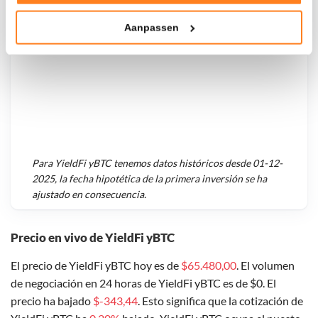
Tonen en meten van relevante advertenties
Aanpassen
Klik hieronder om ons toestemming te geven om deze
technieken te gebruiken voor bovenstaande doelen of
maak gedetailleerde keuzes, waaronder het maken van
bezwaar tegen bedrijven die persoonsgegevens verwerken
op basis van gerechtvaardigd belang. U kunt uw privacy-
instellingen te allen tijde inzien en bijwerken door op de
tekst 'cookies' te klikken onderaan de pagina. Voor meer
informatie: zie ons
privacy
- en
cookiestatement
.
Para
YieldFi yBTC
tenemos datos históricos desde
01-12-
2025
, la fecha hipotética de la primera inversión se ha
ajustado en consecuencia.
Precio en vivo de YieldFi yBTC
El precio de YieldFi yBTC hoy es de
$65.480,00
. El volumen
de negociación en 24 horas de YieldFi yBTC es de $0. El
precio ha bajado
$-343,44
. Esto significa que la cotización de