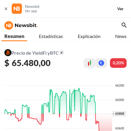
Newsbit
Ver
Ver app
Resumen
Estadísticas
Explicación
News
Precio de YieldFi yBTC
#
$
65.480,00
0,20%
€