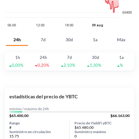
24h
7d
30d
1a
Máx
1h
24h
7d
30d
1a
0,00%
0,20%
2,10%
1,30%
%
estadísticas del precio de YBTC
mínimo / máximo de 24h
$65.400,00
$66.163,00
Rango
Precio de YieldFi yBTC
#
$65.480,00
Suministro en circulación
Suministro máximo
15.75
0