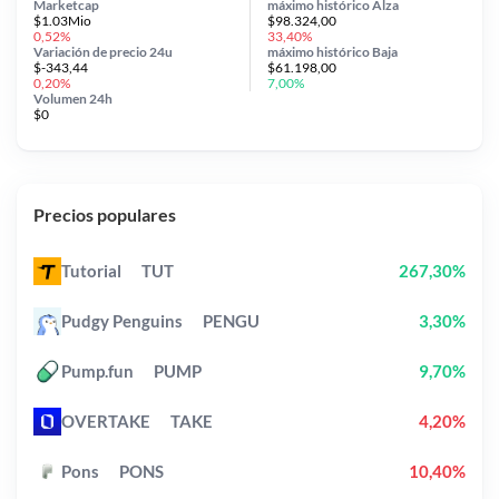
Marketcap
máximo histórico
Alza
$1.03Mio
$98.324,00
0,52%
33,40%
Variación de precio
24u
máximo histórico
Baja
$-343,44
$61.198,00
0,20%
7,00%
Volumen 24h
$0
Precios populares
Tutorial
TUT
267,30%
Pudgy Penguins
PENGU
3,30%
Pump.fun
PUMP
9,70%
OVERTAKE
TAKE
4,20%
Pons
PONS
10,40%