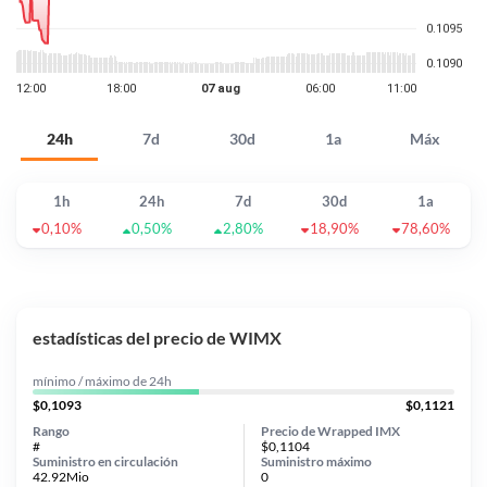
24h
7d
30d
1a
Máx
1h
24h
7d
30d
1a
0,10%
0,50%
2,80%
18,90%
78,60%
estadísticas del precio de WIMX
mínimo / máximo de 24h
$0,1093
$0,1121
Rango
Precio de Wrapped IMX
#
$0,1104
Suministro en circulación
Suministro máximo
42.92Mio
0