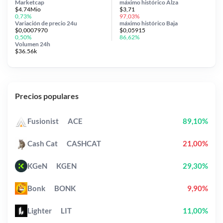
Marketcap
máximo histórico
Alza
$4.74Mio
$3,71
0,73%
97,03%
Variación de precio
24u
máximo histórico
Baja
$0,0007970
$0,05915
0,50%
86,62%
Volumen 24h
$36.56k
Precios populares
Fusionist
ACE
89,10%
Cash Cat
CASHCAT
21,00%
KGeN
KGEN
29,30%
Bonk
BONK
9,90%
Lighter
LIT
11,00%