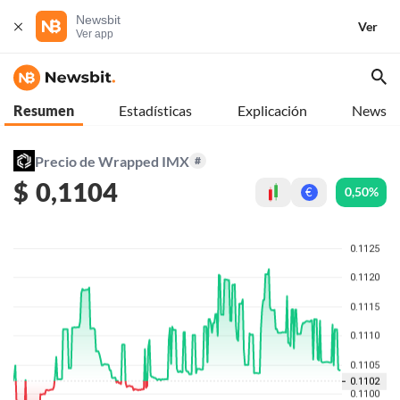
Newsbit
Ver
Ver app
Resumen
Estadísticas
Explicación
News
Precio de Wrapped IMX
#
$
0,1104
0,50%
€