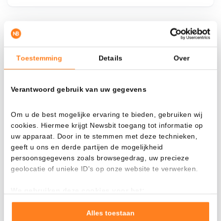
¿Qué pasa si…?
Toestemming
Details
Over
Mira cuánto valor tendrías hoy si hubieras
aplicado el dollar-cost averaging en distintas
criptomonedas.
Verantwoord gebruik van uw gegevens
Había invertido
En
Om u de best mogelijke ervaring te bieden, gebruiken wij
$
cookies. Hiermee krijgt Newsbit toegang tot informatie op
uw apparaat. Door in te stemmen met deze technieken,
Cada
Desde
geeft u ons en derde partijen de mogelijkheid
persoonsgegevens zoals browsegedrag, uw precieze
geolocatie of unieke ID's op onze website te verwerken.
We gebruiken deze cookies voor het:
Valor total
Goed laten functioneren van deze website
$
888,23
Verzamelen van gebruiksstatistieken
Alles toestaan
- 0,00%
- $ 2.011,77