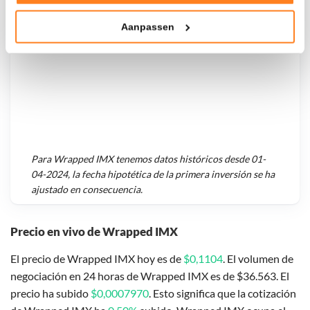
Tonen en meten van relevante advertenties
Aanpassen
Klik hieronder om ons toestemming te geven om deze
technieken te gebruiken voor bovenstaande doelen of
maak gedetailleerde keuzes, waaronder het maken van
bezwaar tegen bedrijven die persoonsgegevens verwerken
op basis van gerechtvaardigd belang. U kunt uw privacy-
instellingen te allen tijde inzien en bijwerken door op de
tekst 'cookies' te klikken onderaan de pagina. Voor meer
informatie: zie ons
privacy
- en
cookiestatement
.
Para
Wrapped IMX
tenemos datos históricos desde
01-
04-2024
, la fecha hipotética de la primera inversión se ha
ajustado en consecuencia.
Precio en vivo de Wrapped IMX
El precio de Wrapped IMX hoy es de
$0,1104
. El volumen de
negociación en 24 horas de Wrapped IMX es de $36.563. El
precio ha subido
$0,0007970
. Esto significa que la cotización