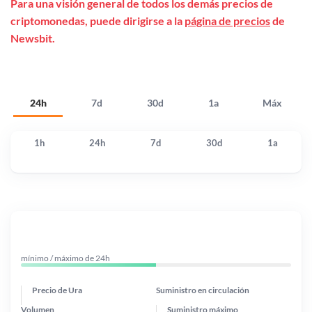
Para una visión general de todos los demás precios de
criptomonedas, puede dirigirse a la
página de precios
de
Newsbit.
24h
7d
30d
1a
Máx
1h
24h
7d
30d
1a
mínimo / máximo de 24h
Precio de Ura
Suministro en circulación
Volumen
Suministro máximo