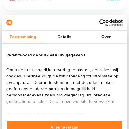
¿Qué pasa si…?
Toestemming
Details
Over
Mira cuánto valor tendrías hoy si hubieras
aplicado el dollar-cost averaging en distintas
Verantwoord gebruik van uw gegevens
criptomonedas.
Había invertido
En
Om u de best mogelijke ervaring te bieden, gebruiken wij
cookies. Hiermee krijgt Newsbit toegang tot informatie op
$
uw apparaat. Door in te stemmen met deze technieken,
Cada
Desde
geeft u ons en derde partijen de mogelijkheid
persoonsgegevens zoals browsegedrag, uw precieze
geolocatie of unieke ID's op onze website te verwerken.
We gebruiken deze cookies voor het:
Valor total
Goed laten functioneren van deze website
---
Verzamelen van gebruiksstatistieken
Alles toestaan