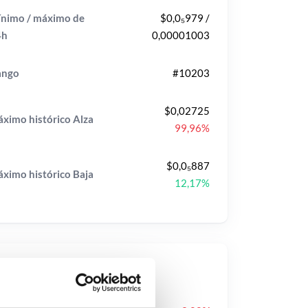
nimo / máximo de
$0,0₅979 /
4h
0,00001003
ango
#10203
$0,02725
ximo histórico
Alza
99,96%
$0,0₅887
ximo histórico
Baja
12,17%
ecios populares