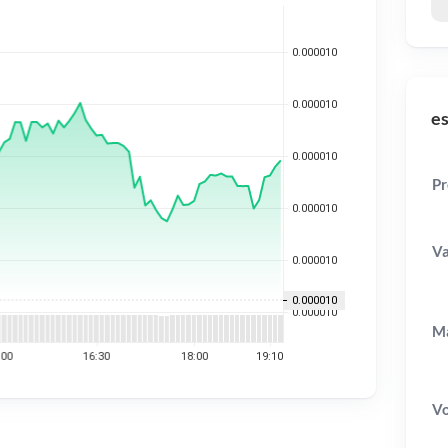
es
Pr
Va
Ma
V