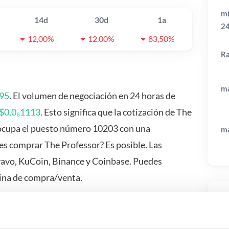
mí
14d
30d
1a
2
12,00%
12,00%
83,50%
R
má
995
. El volumen de negociación en 24 horas de
$0,0₆1113
. Esto significa que la cotización de The
ocupa el puesto número 10203 con una
má
es comprar The Professor? Es posible. Las
vavo, KuCoin, Binance y Coinbase. Puedes
ina de compra/venta.
Pr
 pasa si…?