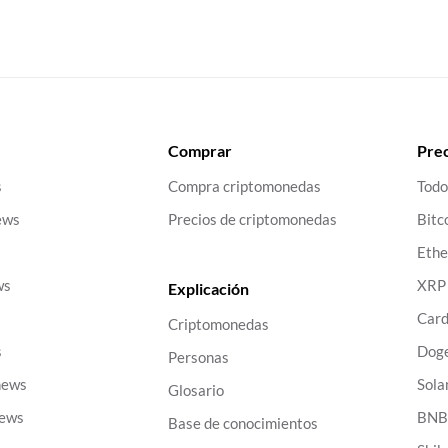
Comprar
Prec
s
Compra criptomonedas
Todo
ews
Precios de criptomonedas
Bitc
Eth
ws
XRP
Explicación
Car
Criptomonedas
s
Dog
Personas
news
Sola
Glosario
news
BN
Base de conocimientos