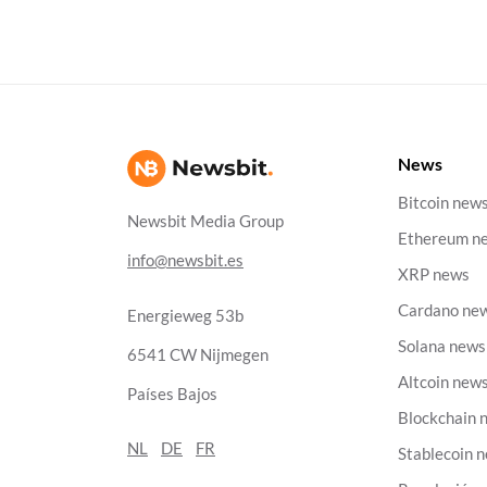
News
Bitcoin new
Newsbit Media Group
Ethereum n
info@newsbit.es
XRP news
Cardano ne
Energieweg 53b
Solana news
6541 CW Nijmegen
Altcoin new
Países Bajos
Blockchain 
NL
DE
FR
Stablecoin 