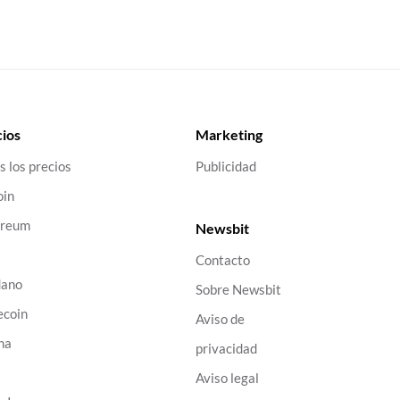
ios
Marketing
s los precios
Publicidad
oin
ereum
Newsbit
Contacto
dano
Sobre Newsbit
ecoin
Aviso de
na
privacidad
B
Aviso legal