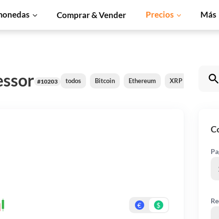
monedas
Precios
Más
Comprar & Vender
essor
todos
Bitcoin
Ethereum
XRP
BNB
#10203
C
Pa
Re
€
$