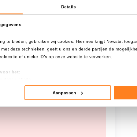
Details
Cada
Desde
 gegevens
ng te bieden, gebruiken wij cookies. Hiermee krijgt Newsbit toega
Inversión total
 met deze technieken, geeft u ons en derde partijen de mogelijk
---
locatie of unieke ID's op onze website te verwerken.
voor het:
an deze website
tistieken
nte advertenties
Aanpassen
 worden opgehaald, probeer het later
mming te geven om deze technieken te gebruiken voor bovenstaa
nder het maken van bezwaar tegen bedrijven die persoonsgegeve
 uw privacy-instellingen te allen tijde inzien en bijwerken door op 
r informatie: zie ons
privacy
- en
cookiestatement
.