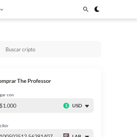
Solana
Dogecoin
Cardano
Chainlink
Sui
omprar The Professor
gar con
$
cibir