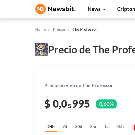
News
Cripto
Home
Precios
The Professor
Precio de The Prof
Precio en vivo de The Professor
$
0,0₅995
0,60%
24h
7d
30d
3m
1a
Máx