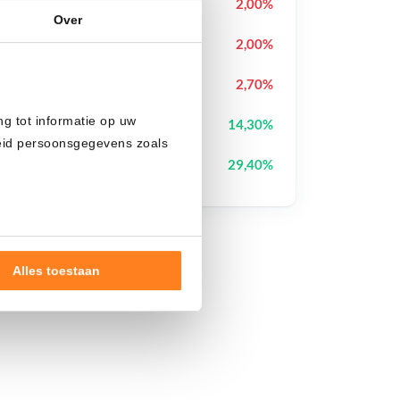
Pump.fun
PUMP
2,00%
Over
XRP
XRP
2,00%
Pudgy Penguins
PENGU
2,70%
ng tot informatie op uw
Wiki Cat
WKC
14,30%
heid persoonsgegevens zoals
What IF
IF
29,40%
Alles toestaan
nde doelen of maak
ns verwerken op basis van
de tekst 'cookies' te klikken