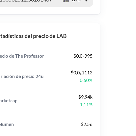
tadísticas del precio de LAB
ecio de The Professor
$0,0₅995
$0,0₆1113
riación de precio
24u
0,60%
$9.94k
rketcap
1,11%
olumen
$2.56