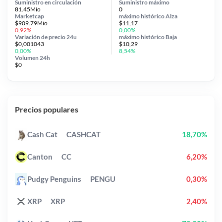
Suministro en circulación
Suministro máximo
81.45Mio
0
Marketcap
máximo histórico
Alza
$909.79Mio
$11,17
0,92%
0,00%
Variación de precio
24u
máximo histórico
Baja
$0,001043
$10,29
0,00%
8,54%
Volumen 24h
$0
Precios populares
Cash Cat
CASHCAT
18,70%
Canton
CC
6,20%
Pudgy Penguins
PENGU
0,30%
XRP
XRP
2,40%