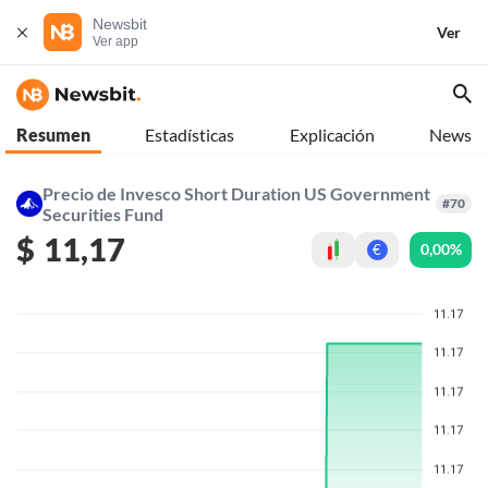
Newsbit
Ver
Ver app
Resumen
Estadísticas
Explicación
News
Precio de Invesco Short Duration US Government
#70
Securities Fund
$
11,17
0,00%
€