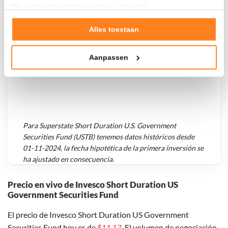
We gebruiken deze cookies voor het:
+ 3,35%
+ $ 73,80
Goed laten functioneren van deze website
Verzamelen van gebruiksstatistieken
Alles toestaan
Tonen en meten van relevante advertenties
Aanpassen
Klik hieronder om ons toestemming te geven om deze
technieken te gebruiken voor bovenstaande doelen of
maak gedetailleerde keuzes, waaronder het maken van
bezwaar tegen bedrijven die persoonsgegevens verwerken
op basis van gerechtvaardigd belang. U kunt uw privacy-
instellingen te allen tijde inzien en bijwerken door op de
Para
Superstate Short Duration U.S. Government
tekst 'cookies' te klikken onderaan de pagina. Voor meer
Securities Fund (USTB)
tenemos datos históricos desde
informatie: zie ons
privacy
- en
cookiestatement
.
01-11-2024
, la fecha hipotética de la primera inversión se
ha ajustado en consecuencia.
Precio en vivo de Invesco Short Duration US
Government Securities Fund
El precio de Invesco Short Duration US Government
Securities Fund hoy es de
$11,17
. El volumen de negociación