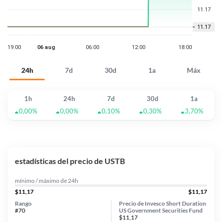
24h
7d
30d
1a
Máx
1h
24h
7d
30d
1a
0,00%
0,00%
0,10%
0,30%
3,70%
estadísticas del precio de USTB
mínimo / máximo de 24h
$11,17
$11,17
Rango
Precio de Invesco Short Duration
#70
US Government Securities Fund
$11,17