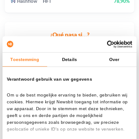
Hashflow
HFT
78,90%
¿Qué pasa si…?
Mira cuánto valor tendrías hoy si hubieras
aplicado el dollar-cost averaging en distintas
Toestemming
Details
Over
criptomonedas.
Había invertido
En
Verantwoord gebruik van uw gegevens
$
Om u de best mogelijke ervaring te bieden, gebruiken wij
Cada
Desde
cookies. Hiermee krijgt Newsbit toegang tot informatie op
uw apparaat. Door in te stemmen met deze technieken,
geeft u ons en derde partijen de mogelijkheid
persoonsgegevens zoals browsegedrag, uw precieze
geolocatie of unieke ID's op onze website te verwerken.
Valor total
$
2.273,80