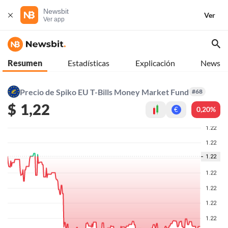
Newsbit
Ver
Ver app
Resumen
Estadísticas
Explicación
News
Precio de Spiko EU T-Bills Money Market Fund
#68
$
1,22
0,20%
€