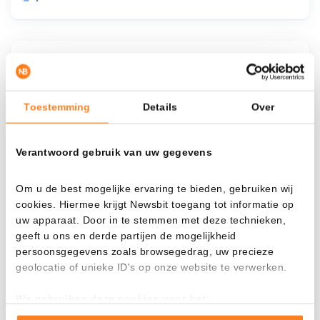
¿Qué pasa si…?
Mira cuánto valor tendrías hoy si hubieras
Toestemming
Details
Over
aplicado el dollar-cost averaging en distintas
criptomonedas.
Verantwoord gebruik van uw gegevens
Había invertido
En
$
Om u de best mogelijke ervaring te bieden, gebruiken wij
cookies. Hiermee krijgt Newsbit toegang tot informatie op
Cada
Desde
uw apparaat. Door in te stemmen met deze technieken,
geeft u ons en derde partijen de mogelijkheid
persoonsgegevens zoals browsegedrag, uw precieze
geolocatie of unieke ID's op onze website te verwerken.
Valor total
We gebruiken deze cookies voor het:
$
2.508,00
Goed laten functioneren van deze website
+ 4,50%
+ $ 108,00