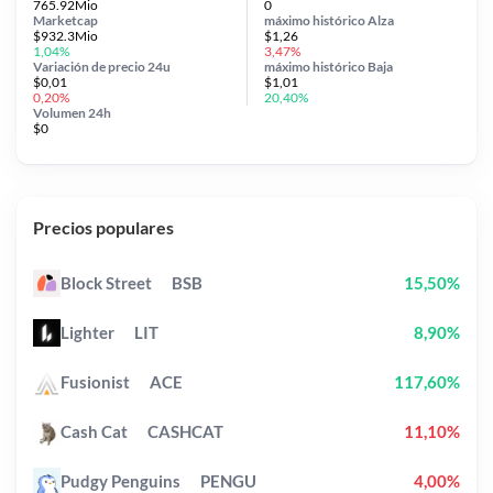
765.92Mio
0
Marketcap
máximo histórico
Alza
$932.3Mio
$1,26
1,04%
3,47%
Variación de precio
24u
máximo histórico
Baja
$0,01
$1,01
0,20%
20,40%
Volumen 24h
$0
Precios populares
Block Street
BSB
15,50%
Lighter
LIT
8,90%
Fusionist
ACE
117,60%
Cash Cat
CASHCAT
11,10%
Pudgy Penguins
PENGU
4,00%