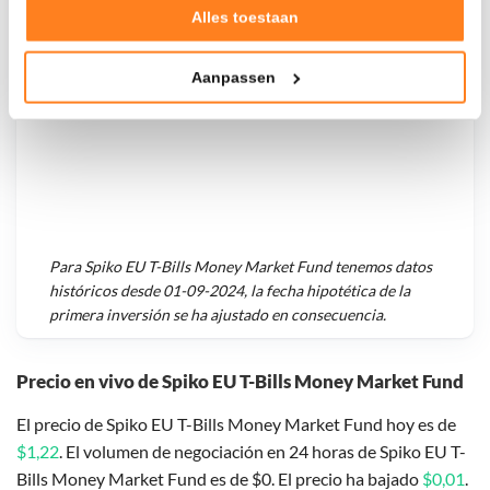
Verzamelen van gebruiksstatistieken
Alles toestaan
Tonen en meten van relevante advertenties
Aanpassen
Klik hieronder om ons toestemming te geven om deze
technieken te gebruiken voor bovenstaande doelen of
maak gedetailleerde keuzes, waaronder het maken van
bezwaar tegen bedrijven die persoonsgegevens verwerken
op basis van gerechtvaardigd belang. U kunt uw privacy-
instellingen te allen tijde inzien en bijwerken door op de
tekst 'cookies' te klikken onderaan de pagina. Voor meer
informatie: zie ons
privacy
- en
cookiestatement
.
Para
Spiko EU T-Bills Money Market Fund
tenemos datos
históricos desde
01-09-2024
, la fecha hipotética de la
primera inversión se ha ajustado en consecuencia.
Precio en vivo de Spiko EU T-Bills Money Market Fund
El precio de Spiko EU T-Bills Money Market Fund hoy es de
$1,22
. El volumen de negociación en 24 horas de Spiko EU T-
Bills Money Market Fund es de $0. El precio ha bajado
$0,01
.