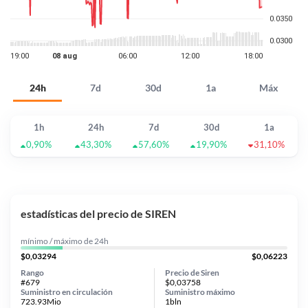
24h
7d
30d
1a
Máx
1h
24h
7d
30d
1a
0,90%
43,30%
57,60%
19,90%
31,10%
estadísticas del precio de SIREN
mínimo / máximo de 24h
$0,03294
$0,06223
Rango
Precio de Siren
#679
$0,03758
Suministro en circulación
Suministro máximo
723.93Mio
1bln