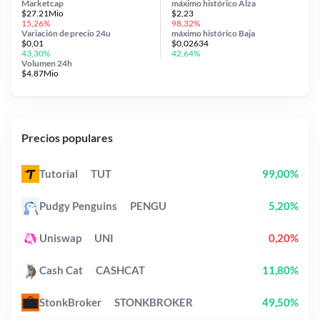
Marketcap
máximo histórico
Alza
$27.21Mio
$2,23
15,26%
98,32%
Variación de precio
24u
máximo histórico
Baja
$0,01
$0,02634
43,30%
42,64%
Volumen 24h
$4.87Mio
Precios populares
Tutorial
TUT
99,00%
Pudgy Penguins
PENGU
5,20%
Uniswap
UNI
0,20%
Cash Cat
CASHCAT
11,80%
StonkBroker
STONKBROKER
49,50%