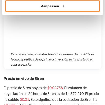
Aanpassen
Klik hieronder om ons toestemming te geven om deze
technieken te gebruiken voor bovenstaande doelen of
maak gedetailleerde keuzes, waaronder het maken van
bezwaar tegen bedrijven die persoonsgegevens verwerken
op basis van gerechtvaardigd belang. U kunt uw privacy-
instellingen te allen tijde inzien en bijwerken door op de
tekst 'cookies' te klikken onderaan de pagina. Voor meer
informatie: zie ons
privacy
- en
cookiestatement
.
Para
Siren
tenemos datos históricos desde
01-03-2025
, la
fecha hipotética de la primera inversión se ha ajustado en
consecuencia.
Precio en vivo de Siren
El precio de Siren hoy es de
$0,03758
. El volumen de
negociación en 24 horas de Siren es de $4.872.290. El precio
ha subido
$0,01
. Esto significa que la cotización de Siren ha