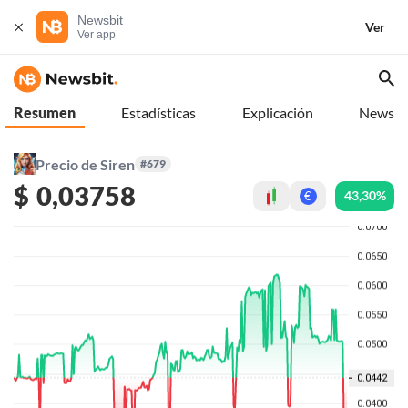
Newsbit
Ver
Ver app
Resumen
Estadísticas
Explicación
News
Precio de Siren
#679
$
0,03758
43,30%
€