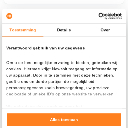
¿Qué pasa si…?
Toestemming
Details
Over
Mira cuánto valor tendrías hoy si hubieras
aplicado el dollar-cost averaging en distintas
Verantwoord gebruik van uw gegevens
criptomonedas.
Había invertido
En
Om u de best mogelijke ervaring te bieden, gebruiken wij
cookies. Hiermee krijgt Newsbit toegang tot informatie op
$
uw apparaat. Door in te stemmen met deze technieken,
geeft u ons en derde partijen de mogelijkheid
Cada
Desde
persoonsgegevens zoals browsegedrag, uw precieze
geolocatie of unieke ID's op onze website te verwerken.
We gebruiken deze cookies voor het:
Valor total
Goed laten functioneren van deze website
$
786,38
Verzamelen van gebruiksstatistieken
Alles toestaan
- 0,00%
- $ 1.013,62
Tonen en meten van relevante advertenties