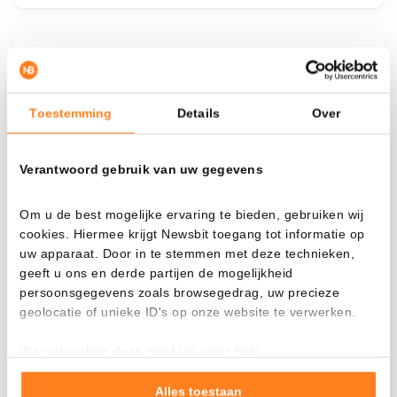
¿Qué pasa si…?
Mira cuánto valor tendrías hoy si hubieras
Toestemming
Details
Over
aplicado el dollar-cost averaging en distintas
criptomonedas.
Verantwoord gebruik van uw gegevens
Había invertido
En
$
Om u de best mogelijke ervaring te bieden, gebruiken wij
cookies. Hiermee krijgt Newsbit toegang tot informatie op
Cada
Desde
uw apparaat. Door in te stemmen met deze technieken,
geeft u ons en derde partijen de mogelijkheid
persoonsgegevens zoals browsegedrag, uw precieze
geolocatie of unieke ID's op onze website te verwerken.
Valor total
We gebruiken deze cookies voor het:
---
Goed laten functioneren van deze website
Verzamelen van gebruiksstatistieken
Alles toestaan