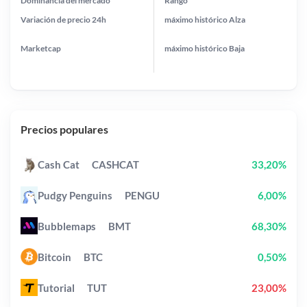
Dominancia del mercado
Rango
Variación de precio
24h
máximo histórico
Alza
Marketcap
máximo histórico
Baja
Precios populares
Cash Cat
CASHCAT
33,20%
Pudgy Penguins
PENGU
6,00%
Bubblemaps
BMT
68,30%
Bitcoin
BTC
0,50%
Tutorial
TUT
23,00%