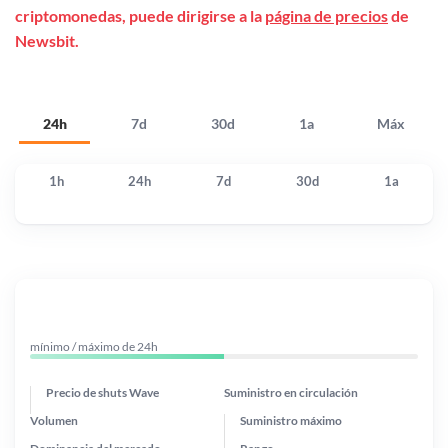
criptomonedas, puede dirigirse a la
página de precios
de
Newsbit.
24h
7d
30d
1a
Máx
1h
24h
7d
30d
1a
mínimo / máximo de 24h
Precio de shuts Wave
Suministro en circulación
Volumen
Suministro máximo