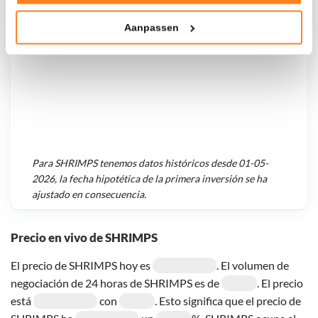
Tonen en meten van relevante advertenties
Aanpassen
Klik hieronder om ons toestemming te geven om deze
technieken te gebruiken voor bovenstaande doelen of
maak gedetailleerde keuzes, waaronder het maken van
bezwaar tegen bedrijven die persoonsgegevens verwerken
op basis van gerechtvaardigd belang. U kunt uw privacy-
instellingen te allen tijde inzien en bijwerken door op de
tekst 'cookies' te klikken onderaan de pagina. Voor meer
informatie: zie ons
privacy
- en
cookiestatement
.
Para
SHRIMPS
tenemos datos históricos desde
01-05-
2026
, la fecha hipotética de la primera inversión se ha
ajustado en consecuencia.
Precio en vivo de SHRIMPS
El precio de SHRIMPS hoy es
. El volumen de
negociación de 24 horas de SHRIMPS es de
. El precio
está
con
. Esto significa que el precio de