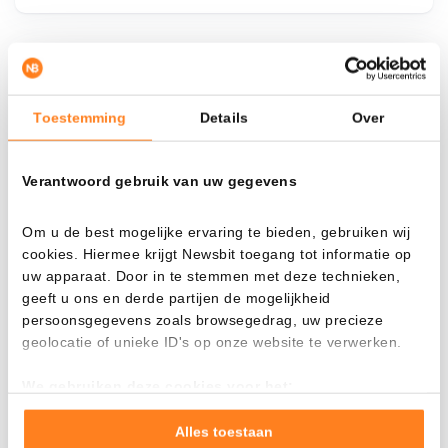
¿Qué pasa si…?
Toestemming
Details
Over
Mira cuánto valor tendrías hoy si hubieras
aplicado el dollar-cost averaging en distintas
criptomonedas.
Verantwoord gebruik van uw gegevens
Había invertido
En
Om u de best mogelijke ervaring te bieden, gebruiken wij
$
cookies. Hiermee krijgt Newsbit toegang tot informatie op
uw apparaat. Door in te stemmen met deze technieken,
Cada
Desde
geeft u ons en derde partijen de mogelijkheid
persoonsgegevens zoals browsegedrag, uw precieze
geolocatie of unieke ID's op onze website te verwerken.
We gebruiken deze cookies voor het:
Valor total
Goed laten functioneren van deze website
$
345,94
Verzamelen van gebruiksstatistieken
Alles toestaan
- 0,00%
- $ 54,06