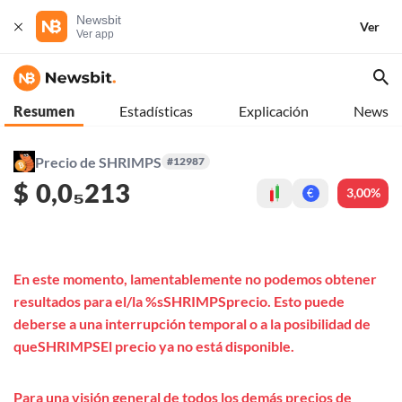
Newsbit
Ver
Ver app
Resumen
Estadísticas
Explicación
News
Precio de SHRIMPS
#12987
$
0,0₅213
3,00%
€
En este momento, lamentablemente no podemos obtener
resultados para el/la %sSHRIMPSprecio. Esto puede
deberse a una interrupción temporal o a la posibilidad de
queSHRIMPSEl precio ya no está disponible.
Para una visión general de todos los demás precios de