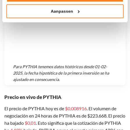
Tonen en meten van relevante advertenties
Aanpassen
Klik hieronder om ons toestemming te geven om deze
technieken te gebruiken voor bovenstaande doelen of
maak gedetailleerde keuzes, waaronder het maken van
bezwaar tegen bedrijven die persoonsgegevens verwerken
op basis van gerechtvaardigd belang. U kunt uw privacy-
instellingen te allen tijde inzien en bijwerken door op de
tekst 'cookies' te klikken onderaan de pagina. Voor meer
informatie: zie ons
privacy
- en
cookiestatement
.
Para
PYTHIA
tenemos datos históricos desde
01-02-
2025
, la fecha hipotética de la primera inversión se ha
ajustado en consecuencia.
Precio en vivo de PYTHIA
El precio de PYTHIA hoy es de
$0,008916
. El volumen de
negociación en 24 horas de PYTHIA es de $223.668. El precio
ha bajado
$0,01
. Esto significa que la cotización de PYTHIA