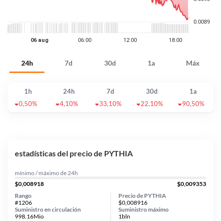
24h
7d
30d
1a
Máx
1h
24h
7d
30d
1a
0,50%
4,10%
33,10%
22,10%
90,50%
estadísticas del precio de PYTHIA
mínimo / máximo de 24h
$0,008918
$0,009353
Rango
Precio de PYTHIA
#1206
$0,008916
Suministro en circulación
Suministro máximo
998.16Mio
1bln