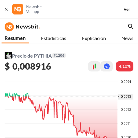
Newsbit
Ver
Ver app
Resumen
Estadísticas
Explicación
News
Precio de PYTHIA
#1206
$
0,008916
4,10%
€