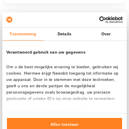
¿Qué pasa si…?
Toestemming
Details
Over
Mira cuánto valor tendrías hoy si hubieras
aplicado el dollar-cost averaging en distintas
criptomonedas.
Verantwoord gebruik van uw gegevens
Había invertido
En
Om u de best mogelijke ervaring te bieden, gebruiken wij
$
cookies. Hiermee krijgt Newsbit toegang tot informatie op
uw apparaat. Door in te stemmen met deze technieken,
Cada
Desde
geeft u ons en derde partijen de mogelijkheid
persoonsgegevens zoals browsegedrag, uw precieze
geolocatie of unieke ID's op onze website te verwerken.
We gebruiken deze cookies voor het:
Valor total
Goed laten functioneren van deze website
$
687,33
Verzamelen van gebruiksstatistieken
Alles toestaan
- 0,00%
- $ 1.212,67