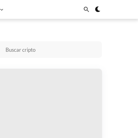
Dogecoin
Cardano
Chainlink
Sui
omprar Ponzichu
gar con
$
cibir