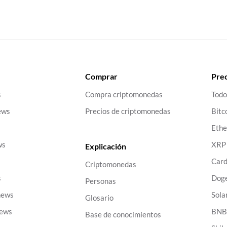
Comprar
Prec
s
Compra criptomonedas
Todo
ews
Precios de criptomonedas
Bitc
Eth
ws
XRP
Explicación
Car
Criptomonedas
s
Dog
Personas
news
Sola
Glosario
news
BN
Base de conocimientos