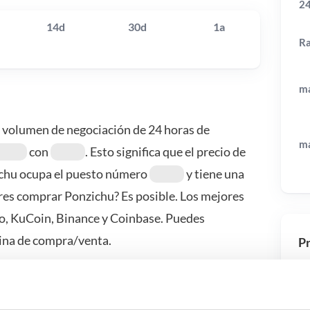
24
14d
30d
1a
R
má
El volumen de negociación de 24 horas de
má
con
. Esto significa que el precio de
chu ocupa el puesto número
y tiene una
res comprar Ponzichu? Es posible. Los mejores
o, KuCoin, Binance y Coinbase. Puedes
ina de compra/venta.
Pr
 pasa si…?