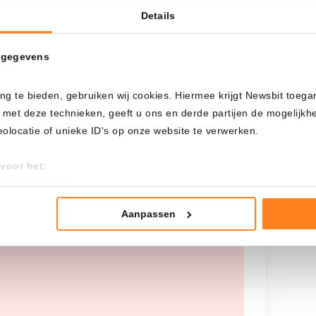
Details
Cada
Desde
 gegevens
ng te bieden, gebruiken wij cookies. Hiermee krijgt Newsbit toega
Inversión total
 met deze technieken, geeft u ons en derde partijen de mogelijk
---
locatie of unieke ID's op onze website te verwerken.
voor het:
an deze website
tistieken
nte advertenties
Aanpassen
 worden opgehaald, probeer het later
mming te geven om deze technieken te gebruiken voor bovenstaa
nder het maken van bezwaar tegen bedrijven die persoonsgegeve
 uw privacy-instellingen te allen tijde inzien en bijwerken door op 
r informatie: zie ons
privacy
- en
cookiestatement
.