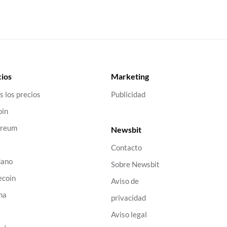
ios
Marketing
s los precios
Publicidad
oin
ereum
Newsbit
Contacto
dano
Sobre Newsbit
ecoin
Aviso de
na
privacidad
B
Aviso legal