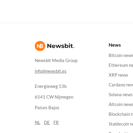
News
Bitcoin new
Newsbit Media Group
Ethereum n
info@newsbit.es
XRP news
Cardano ne
Energieweg 53b
Solana news
6541 CW Nijmegen
Altcoin new
Países Bajos
Blockchain 
NL
DE
FR
Stablecoin 