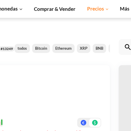
monedas
Precios
Más
Comprar & Vender
todos
Bitcoin
Ethereum
XRP
BNB
Solana
#13249
C
Pa
Re
€
$