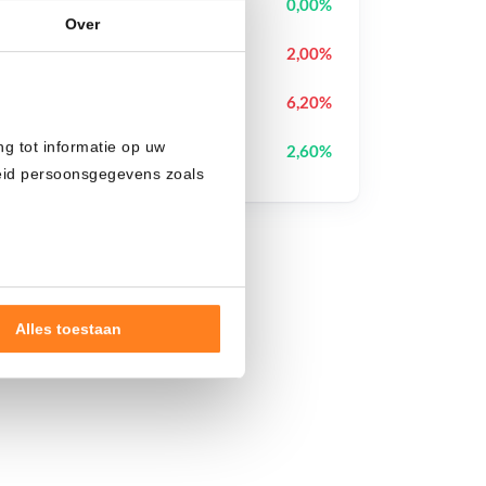
Bitcoin
BTC
0,00%
Over
Sui
SUI
2,00%
Canton
CC
6,20%
ng tot informatie op uw
Pi Network
PI
2,60%
heid persoonsgegevens zoals
Alles toestaan
nde doelen of maak
ns verwerken op basis van
de tekst 'cookies' te klikken