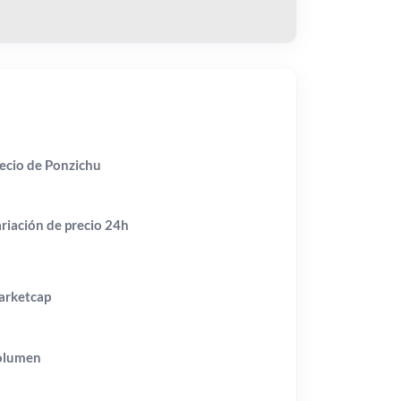
ecio de Ponzichu
riación de precio
24h
rketcap
olumen