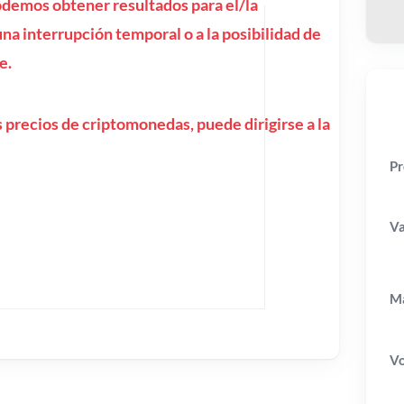
emos obtener resultados para el/la
a interrupción temporal o a la posibilidad de
e.
 precios de criptomonedas, puede dirigirse a la
Pr
Va
Ma
V