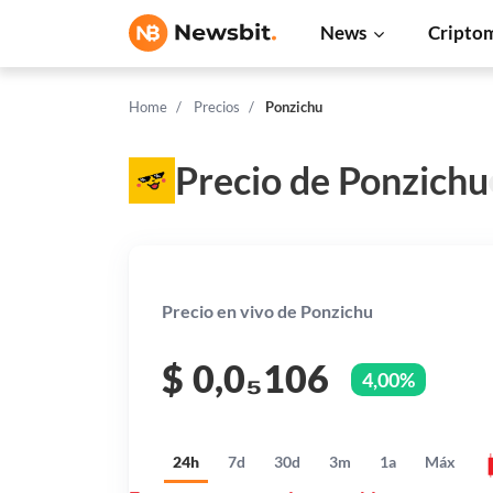
News
Cripto
Home
Precios
Ponzichu
Precio de Ponzichu
Precio en vivo de Ponzichu
$
0,0₅106
4,00%
24h
7d
30d
3m
1a
Máx