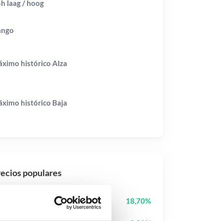
h laag / hoog
ango
ximo histórico
Alza
ximo histórico
Baja
ecios populares
Cash Cat
CASHCAT
18,70%